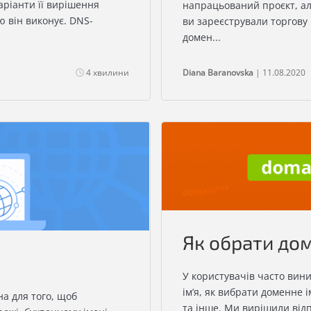
ріанти її вирішення
напрацьований проєкт, ал
ю він виконує. DNS-
ви зареєстрували торгову
домен...
4 хвилини
Diana Baranovska
| 11.08.2020
Як обрати до
У користувачів часто вин
ім’я, як вибрати доменне і
а для того, щоб
та інше. Ми вирішили відпо