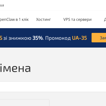
.ua
penClaw в 1 клік
Хостинг
VPS та сервери
S
зі знижкою
35%
. Промокод
UA-35
За
імена