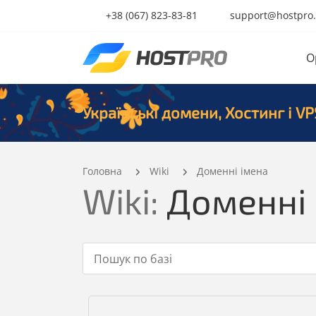
+38 (067) 823-83-81
support@hostpro
O
Українські домени, Хостинг і VP
Головна
Wiki
Доменні імена
Wiki:
Доменні 