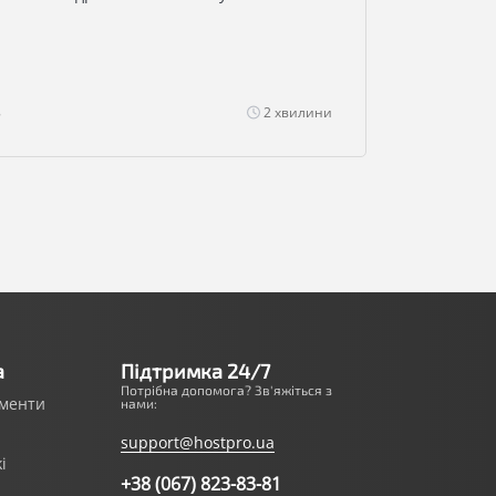
8
2 хвилини
а
Підтримка 24/7
Потрібна допомога? Зв'яжіться з
ументи
нами:
support@hostpro.ua
i
+38 (067) 823-83-81