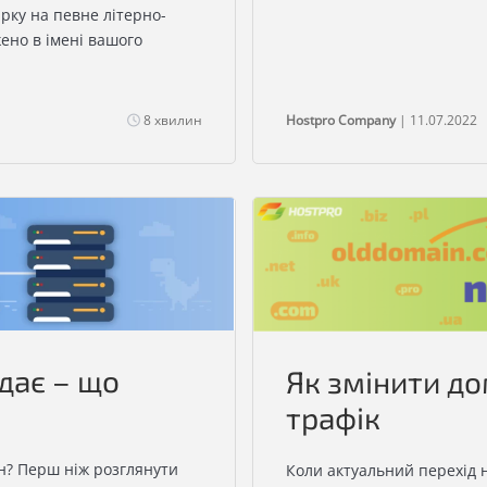
арку на певне літерно-
ено в імені вашого
8 хвилин
Hostpro Company
| 11.07.2022
дає – що
Як змінити до
трафік
ен? Перш ніж розглянути
Коли актуальний перехід н