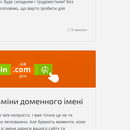
с буде складним і трудомістким? Без
 розповімо, що варто зробити для
8
6 хвилин
зміни доменного імені
ім’я непросто. І вже точно це не те
ти легковажно. Але бувають моменти, коли
зі зміни адреси вашого сайту та