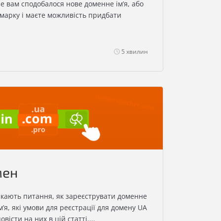
е вам сподобалося нове доменне ім’я, або
 марку і маєте можливість придбати
5 хвилин
мен
икають питання, як зареєструвати доменне
м’я, які умови для реєстрації для домену UA
вісти на них в цій статті....