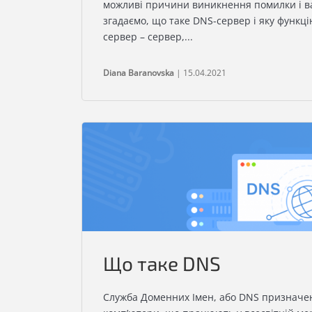
можливі причини виникнення помилки і ва
згадаємо, що таке DNS-сервер і яку функці
сервер – сервер,...
Diana Baranovska
| 15.04.2021
Що таке DNS
Служба Доменних Імен, або DNS призначен