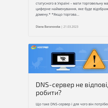
статусного в Україні – мати торговельну м
циферне найменування, яке буде відображ
домену.* *Якщо торгова...
Diana Baranovska
| 21.03.2023
DNS-сервер не відпові
робити?
Що таке DNS-сервер і для чого він потріб