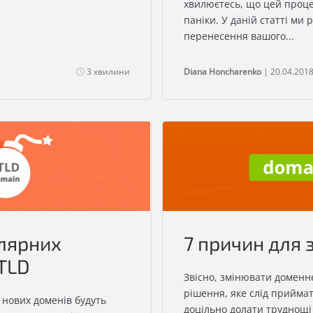
хвилюєтесь, що цей проце
паніки. У даній статті ми
перенесення вашого...
3 хвилини
Diana Honcharenko
| 20.04.201
улярних
7 причин для 
gTLD
Звісно, змінювати доменне 
рішення, яке слід прийма
 нових доменів будуть
доцільно долати труднощі 