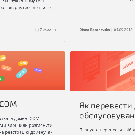
ежі, буквенному імені –
а і звернутися до нього
7 хвилин
Diana Baranovska
| 04.09.2018
.COM
Як перевести
обслуговуван
трувати домен .COM,
 Ми вирішили розглянути,
Плануєте перенести свій д
на реєстрацію домену, які