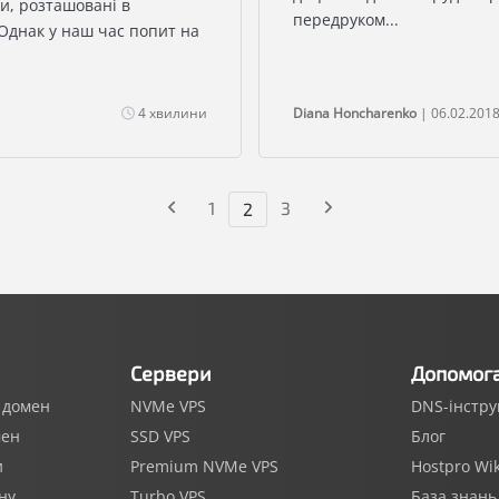
и, розташовані в
передруком...
 Однак у наш час попит на
4 хвилини
Diana Honcharenko
| 06.02.201
Попередня
1
3
Наступна
2
сторінка
сторінка
Сервери
Допомог
 домен
NVMe VPS
DNS-інстр
мен
SSD VPS
Блог
и
Premium NVMe VPS
Hostpro Wik
ну
Turbo VPS
База знань