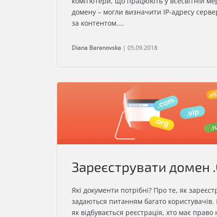
комп’ютери, що працюють у всесвітній мер
домену – могли визначити IP-адресу сервер
за контентом....
Diana Baranovska
| 05.09.2018
Зареєструвати домен 
Які документи потрібні? Про те, як зареєс
задаються питанням багато користувачів.
як відбувається реєстрація, хто має право 