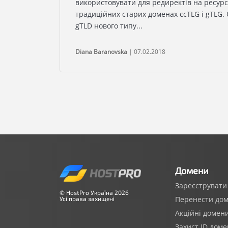
використовувати для редиректів на ресурс
традиційних старих доменах ccTLG і gTLG.
gTLD нового типу...
Diana Baranovska
| 07.02.2018
Домени
Зареєструвати
© HostPro Україна 2026
Перенести до
Усі права захищені
Акційні домен
Захист ID доме