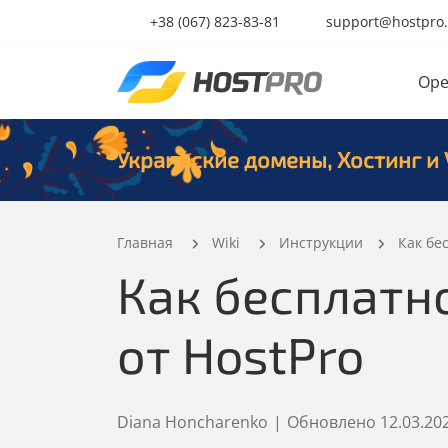
+38 (067) 823-83-81
support@hostpro
Ope
Украинские домены, Хостинг и 
Главная
Wiki
Инструкции
Как бе
Как бесплатно
от HostPro
Diana Honcharenko
|
Обновлено
12.03.20