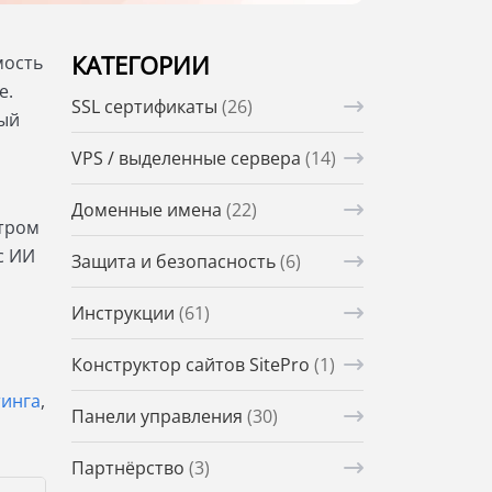
КАТЕГОРИИ
мость
е.
SSL сертификаты
(26)
ый
VPS / выделенные сервера
(14)
Доменные имена
(22)
стром
с ИИ
Защита и безопасность
(6)
Инструкции
(61)
Конструктор сайтов SitePro
(1)
тинга
,
Панели управления
(30)
Партнёрство
(3)