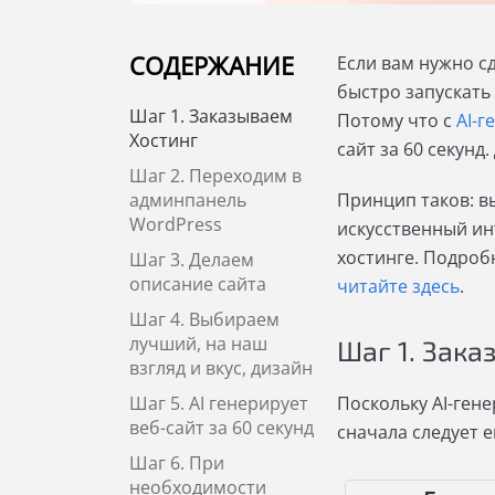
СОДЕРЖАНИЕ
Если вам нужно с
быстро запускать 
Шаг 1. Заказываем
Потому что с
AI-г
Хостинг
сайт за 60 секунд
Шаг 2. Переходим в
админпанель
Принцип таков: в
WordPress
искусственный ин
хостинге. Подроб
Шаг 3. Делаем
описание сайта
читайте здесь
.
Шаг 4. Выбираем
лучший, на наш
Шаг 1. Зака
взгляд и вкус, дизайн
Шаг 5. AI генерирует
Поскольку AI-ген
веб-сайт за 60 секунд
сначала следует е
Шаг 6. При
необходимости