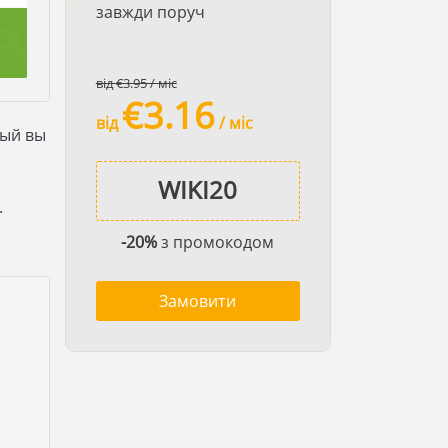
завжди поруч
від €3.95 / міс
€3.16
від
/ міс
рый вы
.
-20%
з промокодом
Замовити