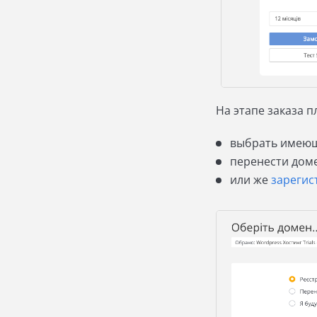
На этапе заказа п
выбрать имеющ
перенести доме
или же
зарегис