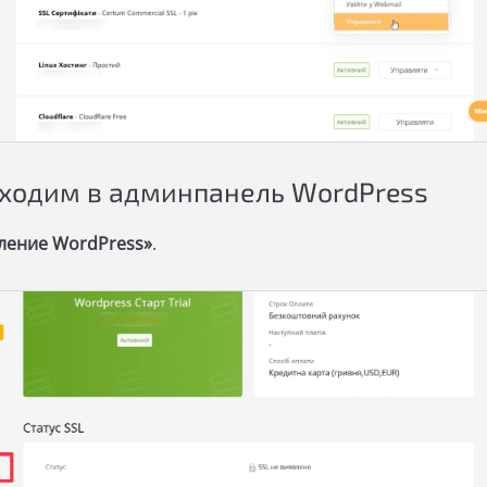
еходим в админпанель WordPress
ление WordPress»
.