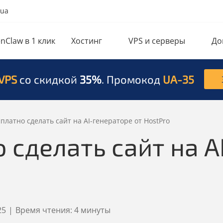
.ua
nClaw в 1 клик
Хостинг
VPS и серверы
До
VPS
со скидкой
35%
. Промокод
UA-35
сплатно сделать сайт на AI-генераторе от HostPro
 сделать сайт на A
25
|
Время чтения:
4 минуты