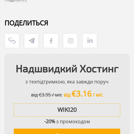
ПОДЕЛИТЬСЯ
Надшвидкий Хостинг
з техпідтримкою, яка завжди поруч
€3.16
від €3.95 / міс
від
/ міс
-20%
з промокодом