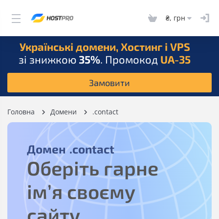
₴, грн
Українські домени, Хостинг і VPS
зі знижкою
35%
. Промокод
UA-35
Замовити
Головна
Домени
.contact
Домен
.contact
Оберіть гарне
ім’я своєму
сайту