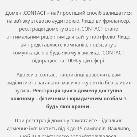
Домен .CONTACT – найпростіший спосіб залишатися
на зв’язку зі своєю аудиторією. Якщо ви фрилансер,
реєстрація домену в зоні .CONTACT стане
оптимальним рішенням для сайту-портфоліо. Якщо
ви представляєте компанію, повʼязану з
комунікацією в будь-якому її вигляді, .CONTACT
відпрацює на 100% у цій сфері.
Адреси з .contact наприкінці дозволять вам
виділитися з загальної маси конкурентів без зайвих
зусиль.
Реєстрація цього домену доступна
кожному – фізичним і юридичним особам з
будь-якої країни.
При реєстрації домену пам’ятайте – ідеальне
доменне ім’я містить від 3 до 15 символів. Важливо,
щоб ім'я сайту легко запам'ятовувалося,