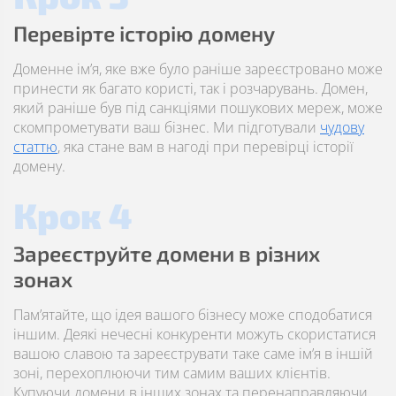
Перевірте історію домену
Доменне ім’я, яке вже було раніше зареєстровано може
принести як багато користі, так і розчарувань. Домен,
який раніше був під санкціями пошукових мереж, може
скомпрометувати ваш бізнес. Ми підготували
чудову
статтю
, яка стане вам в нагоді при перевірці історії
домену.
Крок 4
Зареєструйте домени в різних
зонах
Пам’ятайте, що ідея вашого бізнесу може сподобатися
іншим. Деякі нечесні конкуренти можуть скористатися
вашою славою та зареєструвати таке саме ім’я в іншій
зоні, перехоплюючи тим самим ваших клієнтів.
Купуючи домени в інших зонах та перенаправляючи