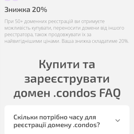
Знижка 20%
При 50+ доменних реєстрацій ви отримуєте
можливість купувати, переносити домени від іншого
реєстратора, також продовжувати їх за
найвигіднішими цінами. Ваша знижка складатиме 20%.
Купити та
зареєструвати
домен
.condos
FAQ
Скільки потрібно часу для
реєстрації домену
.condos
?