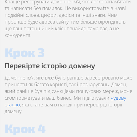
Краще реєструвати доменне ім’я, яке легко запам’ятати
та написати без помилок. Не використовуйте в назві
подвійні слова, цифри, дефіси та інші знаки. Чим
простіше буде адреса сайту, тим більше вірогідність,
що ваш потенційний клієнт знайде саме вас, а не
конкурента.
Крок 3
Перевірте історію домену
Доменне ім’я, яке вже було раніше зареєстровано може
принести як багато користі, так і розчарувань. Домен,
який раніше був під санкціями пошукових мереж, може
скомпрометувати ваш бізнес. Ми підготували
чудову
статтю
, яка стане вам в нагоді при перевірці історії
домену.
Крок 4