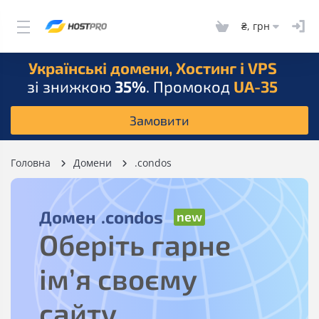
₴, грн
Українські домени, Хостинг і VPS
зі знижкою
35%
. Промокод
UA-35
Замовити
Головна
Домени
.condos
Домен
.condos
Оберіть гарне
ім’я своєму
сайту