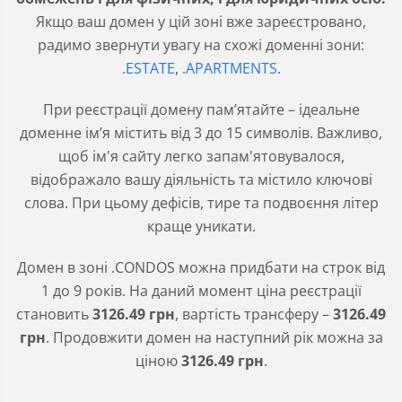
Якщо ваш домен у цій зоні вже зареєстровано,
радимо звернути увагу на схожі доменні зони:
.ESTATE
,
.APARTMENTS
.
При реєстрації домену пам’ятайте – ідеальне
доменне ім’я містить від 3 до 15 символів. Важливо,
щоб ім'я сайту легко запам'ятовувалося,
відображало вашу діяльність та містило ключові
слова. При цьому дефісів, тире та подвоєння літер
краще уникати.
Домен в зоні
.CONDOS
можна придбати на строк від
1 до 9 років. На даний момент ціна реєстрації
становить
3126
.49
грн
, вартість трансферу –
3126
.49
грн
. Продовжити домен на наступний рік можна за
ціною
3126
.49
грн
.