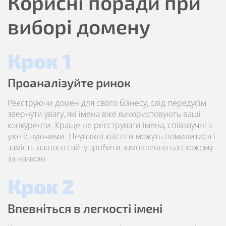
Корисні поради при
виборі домену
Крок 1
Проаналізуйте ринок
Реєструючи домен для свого бізнесу, слід передусім
звернути увагу, які імена вже використовують ваші
конкуренти. Краще не реєструвати імена, співзвучні з
уже існуючими. Неуважні клієнти можуть помилитися і
замість вашого сайту зробити замовлення на схожому
за назвою.
Крок 2
Впевніться в легкості імені