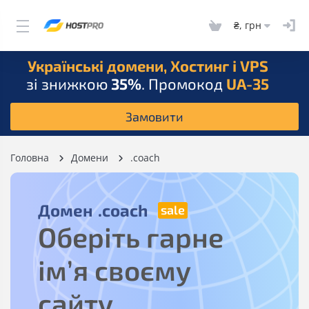
₴, грн
Українські домени, Хостинг і VPS
зі знижкою
35%
. Промокод
UA-35
Замовити
Головна
Домени
.coach
Домен
.coach
Оберіть гарне
ім’я своєму
сайту