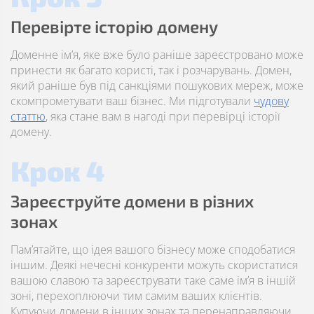
Перевірте історію домену
Доменне ім’я, яке вже було раніше зареєстровано може
принести як багато користі, так і розчарувань. Домен,
який раніше був під санкціями пошукових мереж, може
скомпрометувати ваш бізнес. Ми підготували
чудову
статтю
, яка стане вам в нагоді при перевірці історії
домену.
Крок 4
Зареєструйте домени в різних
зонах
Пам’ятайте, що ідея вашого бізнесу може сподобатися
іншим. Деякі нечесні конкуренти можуть скористатися
вашою славою та зареєструвати таке саме ім’я в іншій
зоні, перехоплюючи тим самим ваших клієнтів.
Купуючи домени в інших зонах та перенаправляючи