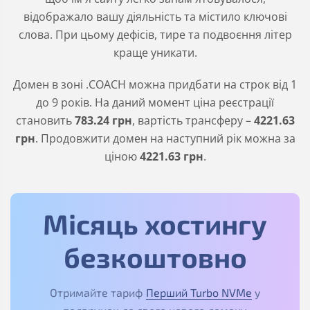
відображало вашу діяльність та містило ключові
слова. При цьому дефісів, тире та подвоєння літер
краще уникати.
Домен в зоні
.COACH
можна придбати на строк від 1
до 9 років. На даний момент ціна реєстрації
становить
783
.24
грн
, вартість трансферу –
4221
.63
грн
. Продовжити домен на наступний рік можна за
ціною
4221
.63
грн
.
Місяць хостингу
безкоштовно
Отримайте тариф
Перший Turbo NVMe
у