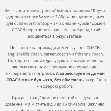
Ви — спортивний тренер? Бізнес-наставник? Коуч зі
здорового способу життя? Або ж ви шукаєте домен
для освітньої платформи чи онлайн-курсів? Домен
.COACH перетворить ваше ім’я на бренд, який
асоціюється з результатами.
Погляньте на приклади доменів у зоні .COACH:
englishskills.coach, career.coach чи fithanna.coach.
Погодьтеся, вони одразу дають зрозуміти, що на
вашому сайті немає випадкових порад: лише
експертність і підтримка.
А зареєструвати домен
.COACH може будь-хто, без обмежень
за країною
чи сферою роботи.
При реєстрації домену пам’ятайте – ідеальне
доменне ім’я містить від 3 до 15 символів. Важливо,
щоб ім'я сайту легко запам'ятовувалося,