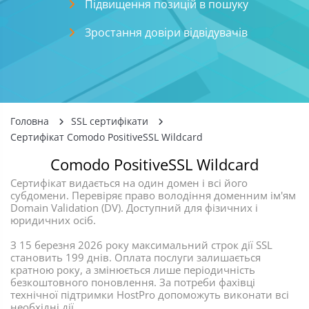
Підвищення позицій в пошуку
Зростання довіри відвідувачів
Головна
SSL сертифікати
Сертифікат Comodo PositiveSSL Wildcard
Comodo PositiveSSL Wildcard
Сертифікат видається на один домен і всі його
субдомени. Перевіряє право володіння доменним ім'ям
Domain Validation (DV). Доступний для фізичних і
юридичних осіб.
З 15 березня 2026 року максимальний строк дії SSL
становить 199 днів. Оплата послуги залишається
кратною року, а змінюється лише періодичність
безкоштовного поновлення. За потреби фахівці
технічної підтримки HostPro допоможуть виконати всі
необхідні дії.