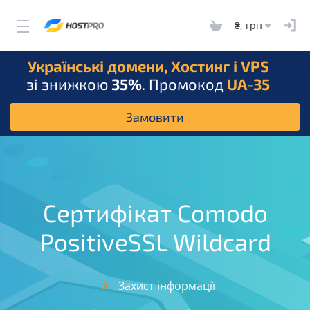
₴, грн
Українські домени, Хостинг і VPS
зі знижкою
35%
. Промокод
UA-35
Замовити
Сертифікат Comodo
PositiveSSL Wildcard
Захист інформації