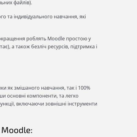
ьних файлів).
о та індивідуального навчання, які
 покращення роблять Moodle простою у
ає), а також безліч ресурсів, підтримка і
ки як змішаного навчання, так і 100%
и основні компоненти, та легко
функції, включаючи зовнішні інструменти
 Moodle: