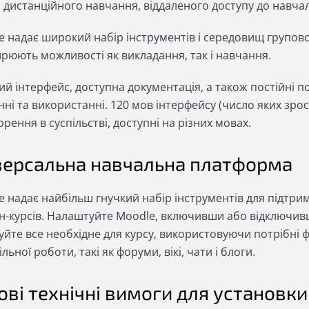
, дистанційного навчання, віддаленого доступу до навчал
 надає широкий набір інструментів і середовищ груповог
рюють можливості як викладання, так і навчання.
ий інтерфейс, доступна документація, а також постійні
ні та використанні. 120 мов інтерфейсу (число яких зрост
рення в суспільстві, доступні на різних мовах.
версальна навчальна платформа
 надає найбільш гнучкий набір інструментів для підтрим
н-курсів. Налаштуйте Moodle, включивши або відключивш
уйте все необхідне для курсу, використовуючи потрібні 
ільної роботи, такі як форуми, вікі, чати і блоги.
ові технічні вимоги для установки