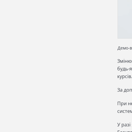
Демо-в
Зміню
будь-я
курсів
За до
При н
систе
У раз