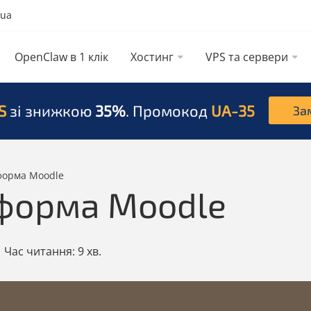
.ua
OpenClaw в 1 клік
Хостинг
VPS та сервери
S
зі знижкою
35%
. Промокод
UA-35
За
форма Moodle
форма Moodle
|
Час читання:
9 хв.