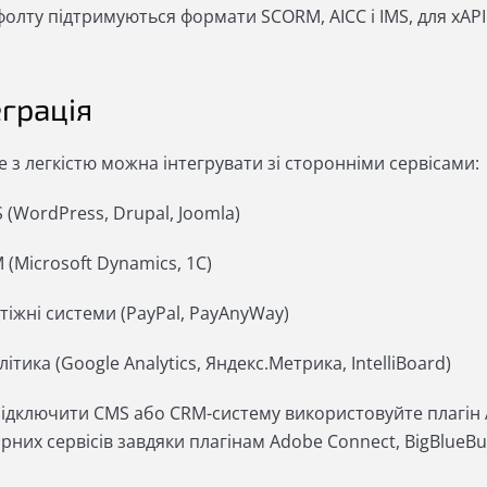
олту підтримуються формати SCORM, AICC і IMS, для xAPI
еграція
 з легкістю можна інтегрувати зі сторонніми сервісами:
 (WordPress, Drupal, Joomla)
 (Microsoft Dynamics, 1C)
тіжні системи (PayPal, PayAnyWay)
літика (Google Analytics, Яндекс.Метрика, IntelliBoard)
ідключити CMS або CRM-систему використовуйте плагін A
рних сервісів завдяки плагінам Adobe Connect, BigBlueB