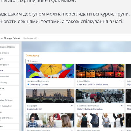
nerator, iSpring Suite і QuizMaker.
адацьким доступом можна переглядати всі курси, групи, 
ювати лекціями, тестами, а також спілкування в чаті.