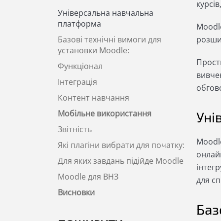
курсів
Універсальна навчальна
платформа
Moodle
Базові технічні вимоги для
розши
установки Moodle:
Прост
Функціонал
вивчен
Інтеграція
обгово
Контент навчання
Мобільне використання
Уні
Звітність
Moodle
Які плагіни вибрати для початку:
онлай
Для яких завдань підійде Moodle
інтегр
Moodle для ВНЗ
для сп
Висновки
Баз