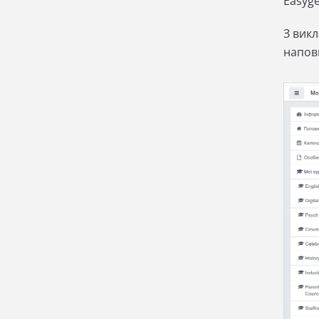
Easyge
З викл
наповн