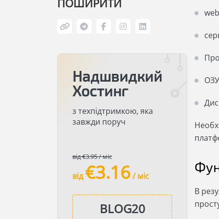
ПОШИРИТИ
web
сер
Про
Надшвидкий
ОЗУ
Хостинг
Дис
з техпідтримкою, яка
завжди поруч
Необх
платф
від €3.95 / міс
Фун
€3.16
від
/ міс
В рез
прост