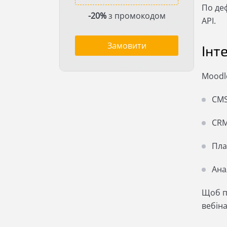
По деф
-20%
з промокодом
API.
Замовити
Інт
Moodle
CMS
CRM
Пла
Ана
Щоб п
вебіна