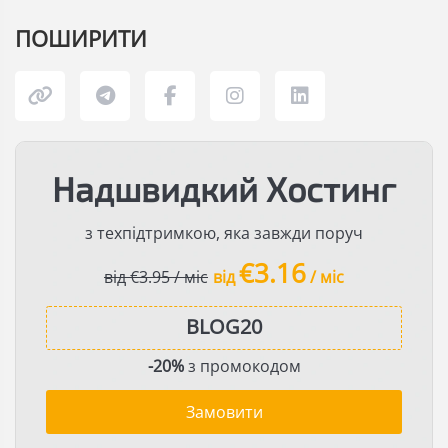
ПОШИРИТИ
Надшвидкий Хостинг
з техпідтримкою, яка завжди поруч
€3.16
від €3.95 / міс
від
/ міс
-20%
з промокодом
Замовити