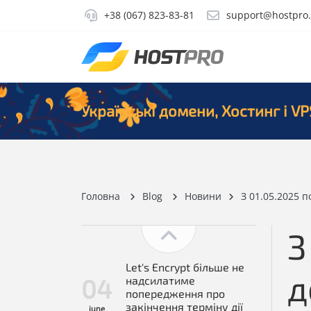
+38 (067) 823-83-81
support@hostpro
Українські домени, Хостинг і VP
Головна
Blog
Новини
З 01.05.2025 п
З
Let's Encrypt більше не
д
04
надсилатиме
попередження про
закінчення терміну дії
june