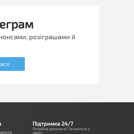
леграм
нонсами, розіграшами й
тися
а
Підтримка 24/7
Потрібна допомога? Зв'яжіться з
ументи
нами: