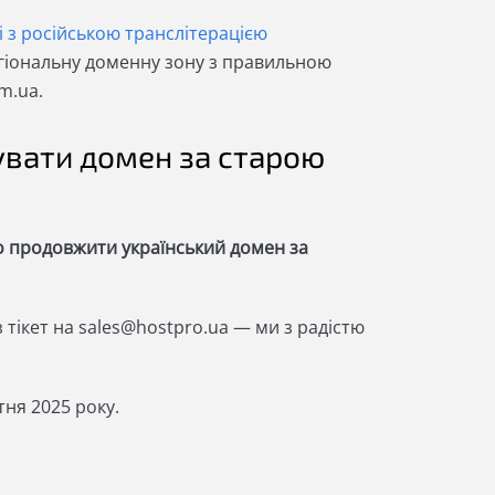
ні з російською транслітерацією
гіональну доменну зону з правильною
km.ua.
увати домен за старою
бо продовжити український домен за
 тікет на
sales@hostpro.ua
— ми з радістю
тня 2025 року.