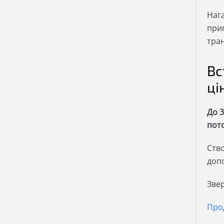
Наг
при
тран
Вс
ці
До 
пото
Ство
доп
Звер
Про