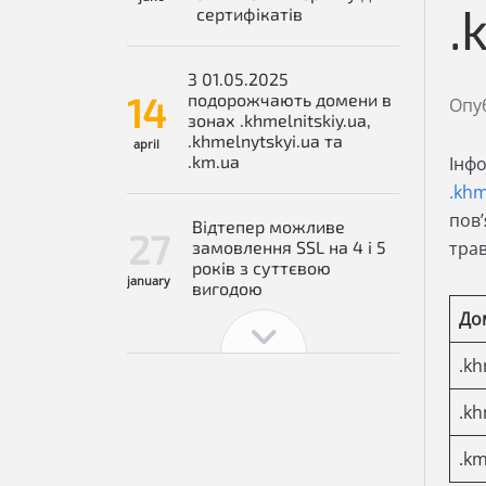
.
сертифікатів
З 01.05.2025
14
подорожчають домени в
Опу
зонах .khmelnitskiy.ua,
.khmelnytskyi.ua та
april
.km.ua
Інфо
.khm
пов’
Відтепер можливе
27
замовлення SSL на 4 і 5
тра
років з суттєвою
january
вигодою
До
.kh
.kh
.k