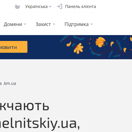
Українська
Панель клієнта
Домени
Захист
Підтримка
мовити
та .km.ua
ожчають
lnitskiy.ua,