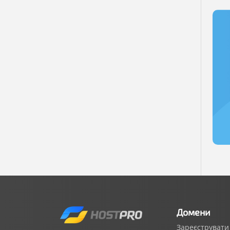
Домени
Зареєструвати