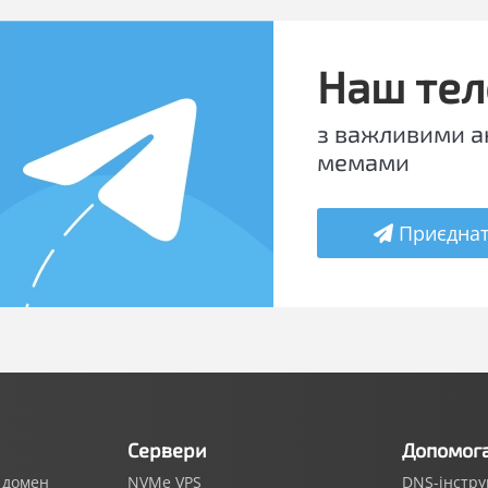
Наш те
з важливими а
мемами
Приєдна
Сервери
Допомог
 домен
NVMe VPS
DNS-інстр