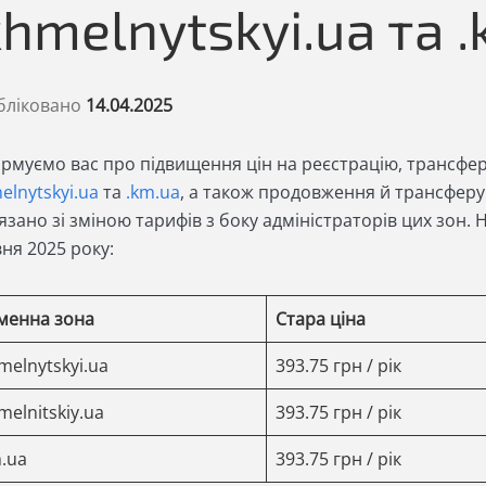
khmelnytskyi.ua та 
бліковано
14.04.2025
рмуємо вас про підвищення цін на реєстрацію, трансфер
elnytskyi.ua
та
.km.ua
, а також продовження й трансфер
язано зі зміною тарифів з боку адміністраторів цих зон. 
вня 2025 року:
менна зона
Стара ціна
melnytskyi.ua
393.75 грн / рік
melnitskiy.ua
393.75 грн / рік
m.ua
393.75 грн / рік