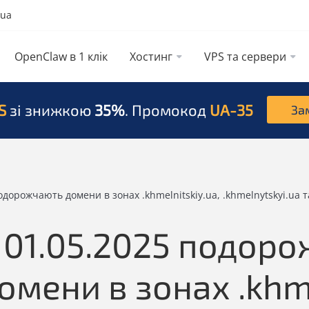
.ua
OpenClaw в 1 клік
Хостинг
VPS та сервери
S
зі знижкою
35%
. Промокод
UA-35
За
одорожчають домени в зонах .khmelnitskiy.ua, .khmelnytskyi.ua 
 01.05.2025 подор
омени в зонах .khme