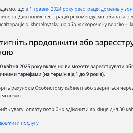
адаємо, що
з 1 травня 2024 року реєстрація доменів у зо
пинена. Для нових реєстрацій рекомендуємо обирати ре
слітерацією .khmelnytskyi.ua або ж скорочену версію – .
тигніть продовжити або зареєстр
ною
30 квітня 2025 року включно ви можете зареєструвати а
чними тарифами (на термін від 1 до 9 років).
ріть рахунок в Особистому кабінеті або зверніться через
оможемо.
ніть увагу: оплату потрібно здійснити до кінця дня 30 кві
довжити послугу