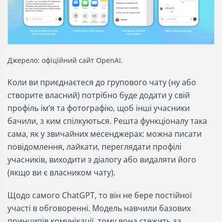
Джерело: офіційний сайт OpenAI.
Коли ви приєднаєтеся до групового чату (ну або
створите власний) потрібно буде додати у свій
профіль імʼя та фотографію, щоб інші учасники
бачили, з ким спілкуються. Решта функціоналу така
сама, як у звичайних месенджерах: можна писати
повідомлення, лайкати, переглядати профілі
учасників, виходити з діалогу або видаляти його
(якщо ви є власником чату).
Щодо самого ChatGPT, то він не бере постійної
участі в обговоренні. Модель навчили базових
принципів комунікації, тому вона стежить за