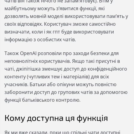
чатів він також нічого не запамʼятовує). Втім у
майбутньому можуть зʼявитися функції, які
дозволять мовній моделі використовувати памʼять у
своїх відповідях. Користувач зможе самостійно
визначати, коли і як гпт буде використовувати
інформацію з особистих чатів.
Також OpenAI розповіли про заходи безпеки для
неповнолітніх користувачів. Якщо такі присутні в
чаті, джіпітішка зменшує доступ до конфіденційного
контенту (чутливих тем і матеріалів) для всіх
учасників. Батьки або опікуни можуть повністю
заборонити доступ до групових чатів за допомогою
функції батьківського контролю.
Кому доступна ця функція
Як ми вже сказали, поки що спільні чати доступні