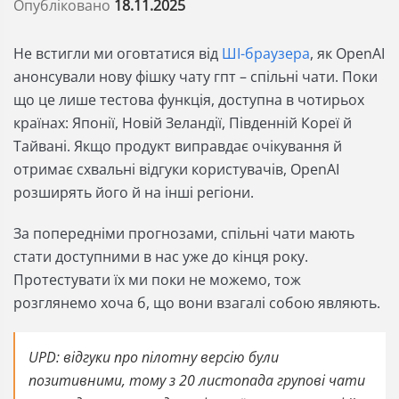
Опубліковано
18.11.2025
Не встигли ми оговтатися від
ШІ-браузера
, як OpenAI
анонсували нову фішку чату гпт – спільні чати. Поки
що це лише тестова функція, доступна в чотирьох
країнах: Японії, Новій Зеландії, Південній Кореї й
Тайвані. Якщо продукт виправдає очікування й
отримає схвальні відгуки користувачів, OpenAI
розширять його й на інші регіони.
За попередніми прогнозами, спільні чати мають
стати доступними в нас уже до кінця року.
Протестувати їх ми поки не можемо, тож
розглянемо хоча б, що вони взагалі собою являють.
UPD: відгуки про пілотну версію були
позитивними, тому з 20 листопада групові чати