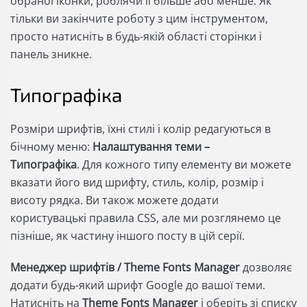
обраної іконки, роблячи її більше або менше. Як
тільки ви закінчите роботу з цим інструментом,
просто натисніть в будь-якій області сторінки і
панель зникне.
Типографіка
Розміри шрифтів, їхні стилі і колір редагуються в
бічному меню:
Налаштування теми –
Типографіка
. Для кожного типу елементу ви можете
вказати його вид шрифту, стиль, колір, розмір і
висоту рядка. Ви також можете додати
користувацькі правила CSS, але ми розглянемо це
пізніше, як частину іншого посту в цій серії.
Менеджер шрифтів / Theme Fonts Manager
дозволяє
додати будь-який шрифт Google до вашої теми.
Натисніть на
Theme Fonts Manager
і оберіть зі списку