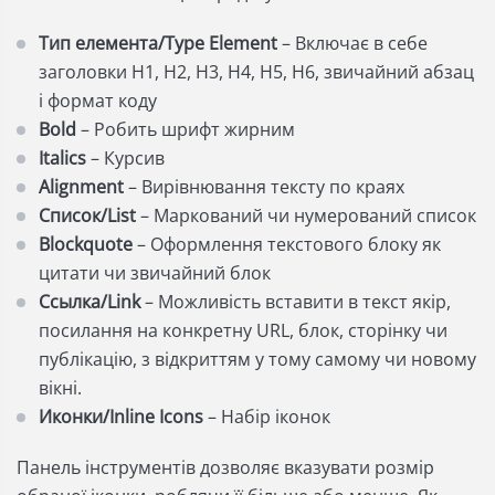
Тип елемента/Type Element
– Включає в себе
заголовки H1, H2, H3, H4, H5, H6, звичайний абзац
і формат коду
Bold
– Робить шрифт жирним
Italics
– Курсив
Alignment
– Вирівнювання тексту по краях
Список/List
– Маркований чи нумерований список
Blockquote
– Оформлення текстового блоку як
цитати чи звичайний блок
Ссылка/Link
– Можливість вставити в текст якір,
посилання на конкретну URL, блок, сторінку чи
публікацію, з відкриттям у тому самому чи новому
вікні.
Иконки/Inline Icons
– Набір іконок
Панель інструментів дозволяє вказувати розмір