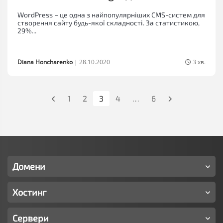
WordPress – це одна з найпопулярніших CMS-систем для
створення сайту будь-якої складності. За статистикою,
29%...
Diana Honcharenko
|
28.10.2020
3 хв.
Попередня
1
2
3
4
…
6
Наступна
сторінка
сторінка
Домени
Хостинг
Сервери