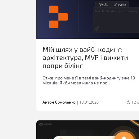
Мій шлях у вайб-кодинг:
архітектура, MVP і вижити
попри білінг
Отже, про мене Я в темі вайб-кодингу вже 10
місяців. Якби мова йшла не про...
Антон Єрмоленко
|
13.01.2026
12 х