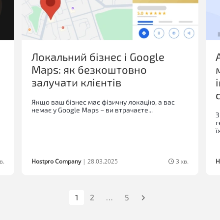
Локальний бізнес і Google
Maps: як безкоштовно
залучати клієнтів
Якщо ваш бізнес має фізичну локацію, а вас
немає у Google Maps – ви втрачаєте...
З
г
ї
в.
Hostpro Company
|
28.03.2025
3 хв.
H
1
2
…
5
Наступна
сторінка