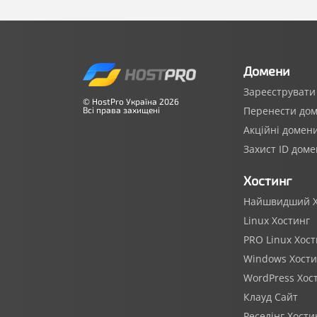
Домени
Зареєструвати
© HostPro Україна 2026
Перенести до
Всі права захищені
Акційні домен
Захист ID доме
Хостинг
Найшвидший Х
Linux Хостинг
PRO Linux Хост
Windows Хости
WordPress Хос
Клауд Сайт
Реселінг Хости