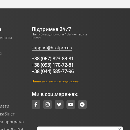
а
Підтримка 24/7
Потрібна допомога? Зв'яжіться з
ументи
нами:
support@hostpro.ua
i
+38 (067) 823-83-81
+38 (093) 170-72-81
+38 (044) 585-77-96
Написати запит в підтримку
Ми в соц.мережах:
плати
кабінет
ка програма
cy for PayPal