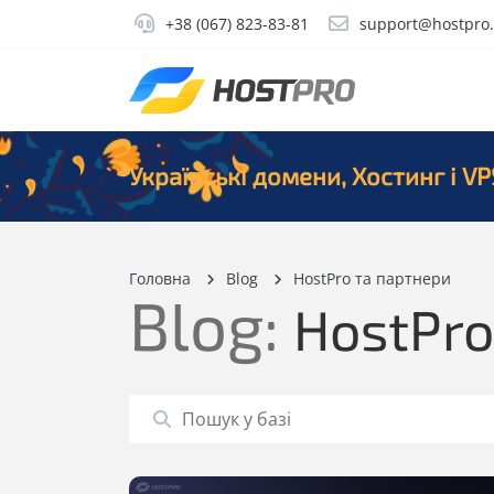
+38 (067) 823-83-81
support@hostpro
Українські домени, Хостинг і VP
Головна
Blog
HostPro та партнери
Blog:
HostPro