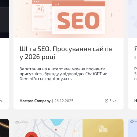
ШІ та SEO. Просування сайтів
у 2026 році
Запитання на кшталт «чи можна посилити
Р
присутність бренду у відповідях ChatGPT чи
З
Gemini?» сьогодні звучать...
о
в.
Hostpro Company
|
26.12.2025
5 хв.
H