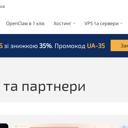
.ua
OpenClaw в 1 клік
Хостинг
VPS та сервери
S
зі знижкою
35%
. Промокод
UA-35
За
 та партнери