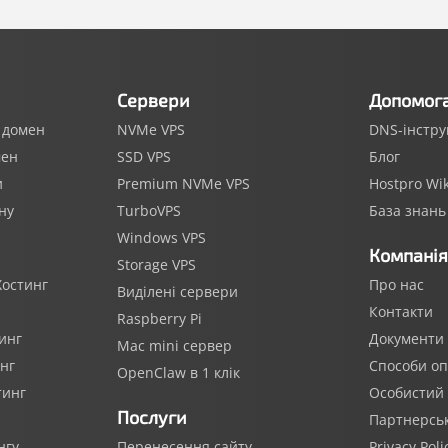
Сервери
Допомог
 домен
NVMe VPS
DNS-інстр
мен
SSD VPS
Блог
и
Premium NVMe VPS
Hostpro Wik
ну
TurboVPS
База знань
Windows VPS
Компанія
Storage VPS
остинг
Про нас
Виділені сервери
Контакти
Raspberry Pi
инг
Документи
Mac mini сервер
нг
Способи о
OpenClaw в 1 клік
тинг
Особистий 
Послуги
Партнерсь
нгу
Перенесення сайту
Privacy Poli