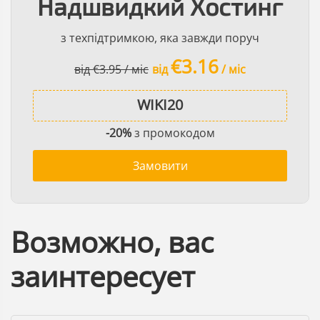
Надшвидкий Хостинг
з техпідтримкою, яка завжди поруч
€3.16
від €3.95 / міс
від
/ міс
-20%
з промокодом
Замовити
Возможно, вас
заинтересует