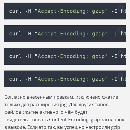
curl -H 
"
Accept-Encoding: gzip
"
 -I ht
curl -H 
"
Accept-Encoding: gzip
"
 -I ht
curl -H 
"
Accept-Encoding: gzip
"
 -I ht
curl -H 
"
Accept-Encoding: gzip
"
 -I ht
Согласно внесенным правкам, исключено сжатие
только для расширения.jpg. Для других типов
файлов сжатие активно, о чём будет
свидетельствовать Content-Encoding: gzip заголовок
в выводе. Если это так, вы успешно настроили gzip