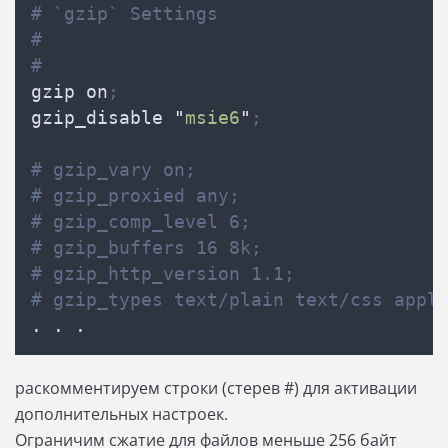
# `gzip` Settings
#
#
gzip on
;
gzip_disable 
"
msie6
"
;
# gzip_vary on;
# gzip_proxied any;
# gzip_comp_level 6;
# gzip_buffers 16 8k;
# gzip_http_version 1.1;
# gzip_types text/plain text/css appl
. . .
раскомментируем строки (стерев #) для активации
дополнительных настроек.
Ограничим сжатие для файлов меньше 256 байт