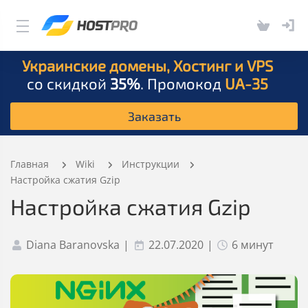
Украинские домены, Хостинг и VPS
со скидкой
35%
. Промокод
UA-35
Заказать
Главная
Wiki
Инструкции
Настройка сжатия Gzip
Настройка сжатия Gzip
Diana Baranovska
|
22.07.2020
|
6 минут