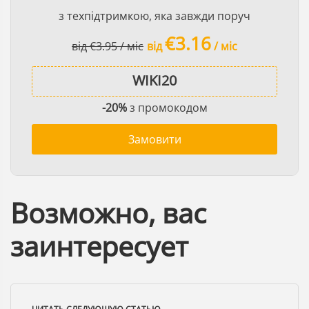
з техпідтримкою, яка завжди поруч
€3.16
від €3.95 / міс
від
/ міс
-20%
з промокодом
Замовити
Возможно, вас
заинтересует