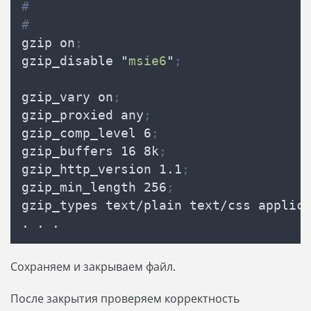
#
#
gzip on
;
gzip_disable 
"
msie6
"
;
gzip_vary on
;
gzip_proxied any
;
gzip_comp_level 6
;
gzip_buffers 16 8k
;
gzip_http_version 1.1
;
gzip_min_length 256
;
gzip_types text/plain text/css applic
. . .
Сохраняем и закрываем файл.
После закрытия проверяем корректность