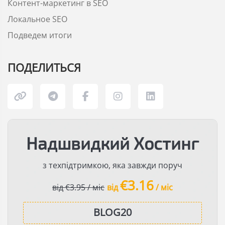
Контент-маркетинг в SEO
Локальное SEO
Подведем итоги
ПОДЕЛИТЬСЯ
Надшвидкий Хостинг
з техпідтримкою, яка завжди поруч
€3.16
від €3.95 / міс
від
/ міс