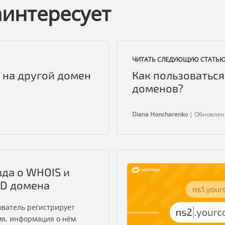
аинтересует
ЧИТАТЬ СЛЕДУЮЩУЮ СТАТЬ
 на другой домен
Как пользоваться
доменов?
Diana Honcharenko
|
Обновлено
вда о WHOIS и
ID домена
ователь регистрирует
я, информация о нём