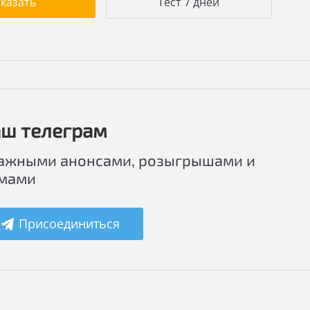
аказать
Тест 7 дней
ш телеграм
важными анонсами, розыгрышами и
мами
Присоединиться