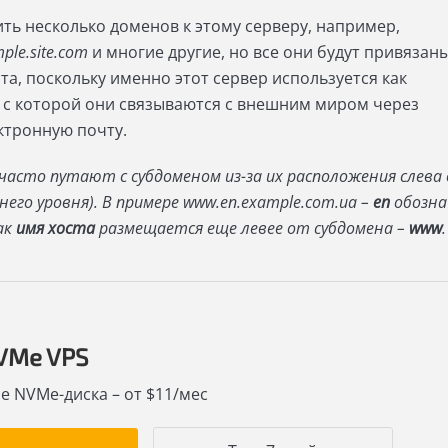
ть несколько доменов к этому серверу, например,
ple.site.com
и многие другие, но все они будут привязаны
та, поскольку именно этот сервер используется как
 с которой они связываются с внешним миром через
ктронную почту.
часто путают с субдоменом из-за их расположения слева
него уровня). В примере www.en.example.com.ua –
en
обозна
ак
имя хоста
размещается еще левее от субдомена –
www
VMe VPS
е NVMe-диска – от $11/мес