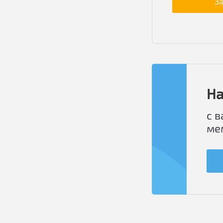
З
На
с 
ме