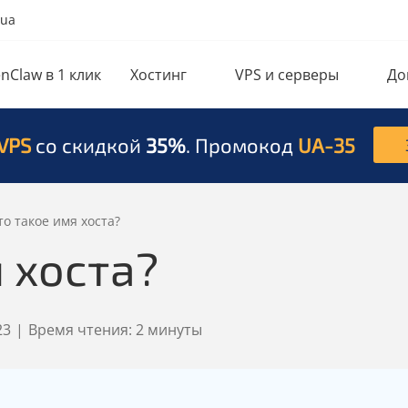
.ua
nClaw в 1 клик
Хостинг
VPS и серверы
До
VPS
со скидкой
35%
. Промокод
UA-35
то такое имя хоста?
я хоста?
23
|
Время чтения:
2 минуты