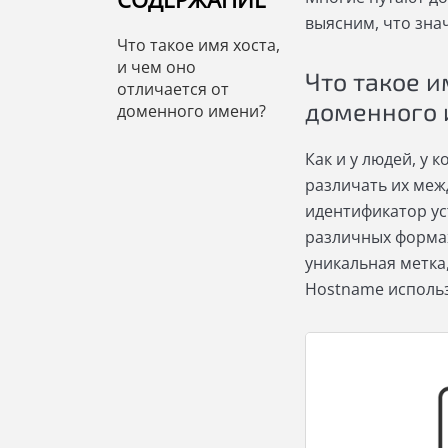
выясним, что знач
Что такое имя хоста,
и чем оно
Что такое и
отличается от
доменного
доменного имени?
Как и у людей, у
различать их межд
идентификатор ус
различных формах
уникальная метка
Hostname использ