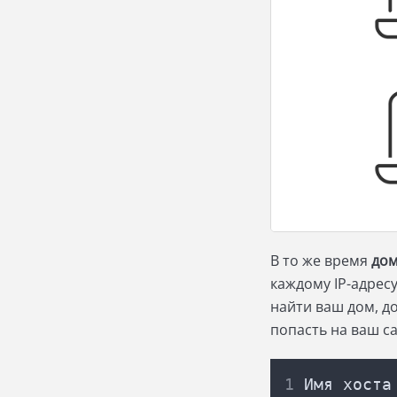
В то же время
дом
каждому IP-адрес
найти ваш дом, д
попасть на ваш с
Имя
хоста