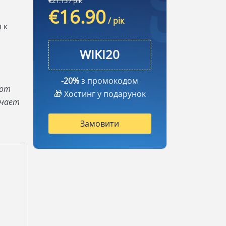
€21.13 / рік
€16.90
/ рік
 к
-20%
з промокодом
 от
🎁 Хостинг у подарунок
чает
.
Замовити