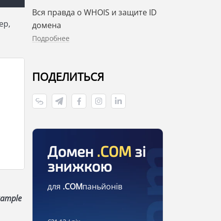
Вся правда о WHOIS и защите ID
ер,
домена
Подробнее
ПОДЕЛИТЬСЯ
Домен
.COM
зі
знижкою
для
.COM
паньйонів
xample