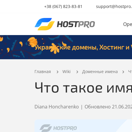
+38 (067) 823-83-81
support@hostpro
Ope
Украинские домены, Хостинг и 
Главная
Wiki
Доменные имена
Ч
Что такое им
Diana Honcharenko
|
Обновлено
21.06.20