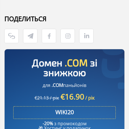
ПОДЕЛИТЬСЯ
Домен
.COM
зі
знижкою
для
.COM
паньйонів
€16.90
€21.13 / рік
/ рік
-20%
з промокодом
🎁 Хостинг у подарунок