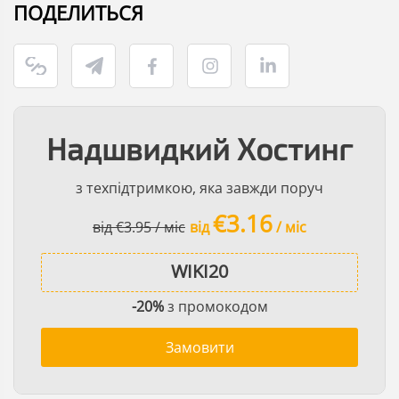
ПОДЕЛИТЬСЯ
Надшвидкий Хостинг
з техпідтримкою, яка завжди поруч
€3.16
від €3.95 / міс
від
/ міс
-20%
з промокодом
Замовити