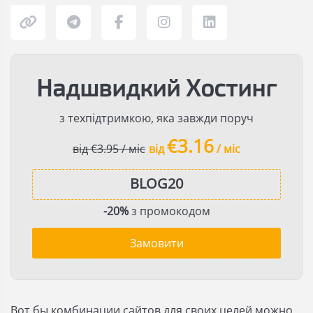
Надшвидкий Хостинг
з техпідтримкою, яка завжди поруч
€3.16
від €3.95 / міс
від
/ міс
-20%
з промокодом
Замовити
Вот бы комбинации сайтов для своих целей можно