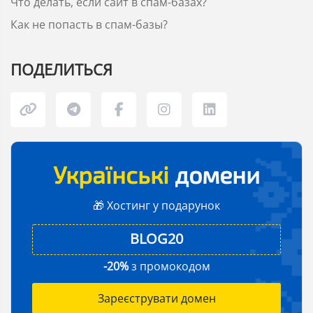
Что делать, если сайт в спам-базах?
Как не попасть в спам-базы?
ПОДЕЛИТЬСЯ
Українські
домени
🎁 Хостинг у подарунок
-20%
з промокодом
Зареєструвати домен