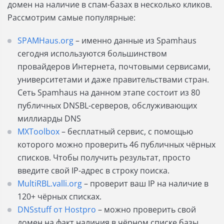
домен на наличие в спам-базах в несколько кликов.
Рассмотрим самые популярные:
SPAMHaus.org
– именно данные из Spamhaus
сегодня используются большинством
провайдеров Интернета, почтовыми сервисами,
университетами и даже правительствами стран.
Сеть Spamhaus на данном этапе состоит из 80
публичных DNSBL-серверов, обслуживающих
миллиарды DNS
MXToolbox
– бесплатный сервис, с помощью
которого можно проверить 46 публичных чёрных
списков. Чтобы получить результат, просто
введите свой IP-адрес в строку поиска.
MultiRBL.valli.org
– проверит ваш IP на наличие в
120+ чёрных списках.
DNSstuff от Hostpro
– можно проверить свой
домен на факт наличия в чёрном списке базы