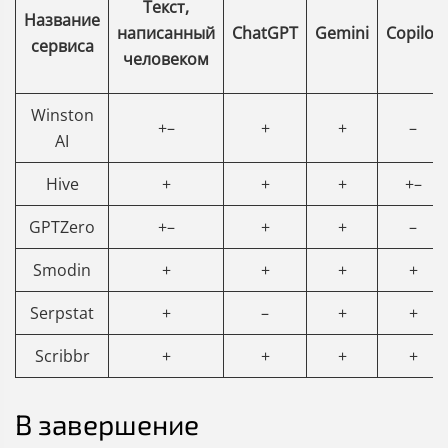
Текст,
Название
написанный
ChatGPT
Gemini
Copilot
сервиса
человеком
Winston
+–
+
+
–
AI
Hive
+
+
+
+–
GPTZero
+–
+
+
–
Smodin
+
+
+
+
Serpstat
+
–
+
+
Scribbr
+
+
+
+
В завершение