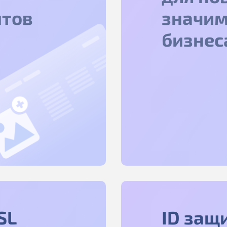
йтов
значим
бизнес
SL
ID защ