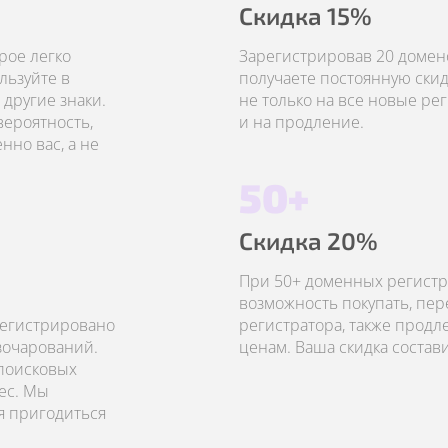
Скидка 15%
рое легко
Зарегистрировав 20 домено
льзуйте в
получаете постоянную скид
другие знаки.
не только на все новые рег
вероятность,
и на продление.
но вас, а не
50+
Скидка 20%
При 50+ доменных регистр
возможность покупать, пер
регистрировано
регистратора, также прод
азочарований.
ценам. Ваша скидка состав
 поисковых
ес. Мы
я пригодиться