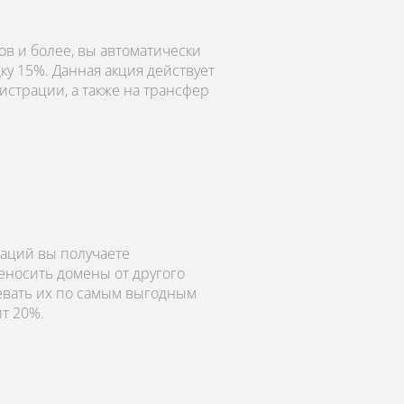
в и более, вы автоматически
ку 15%. Данная акция действует
истрации, а также на трансфер
аций вы получаете
еносить домены от другого
левать их по самым выгодным
ит 20%.