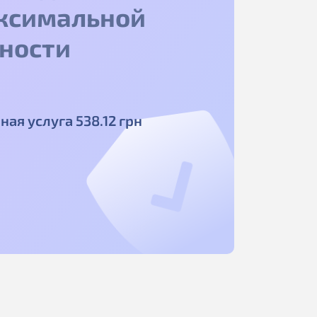
ксимальной
ности
ная услуга
538
.12
грн