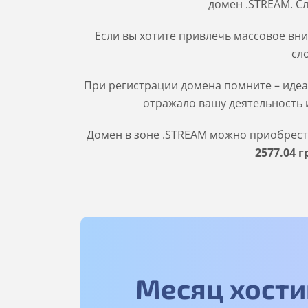
домен .STREAM. Сл
Если вы хотите привлечь массовое вни
сл
При регистрации домена помните – идеа
отражало вашу деятельность и
Домен в зоне
.STREAM
можно приобрести 
2577
.04
г
Месяц хости