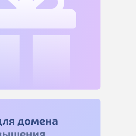
для домена
вышения