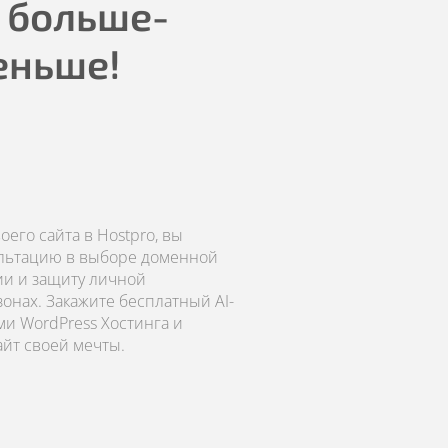
 больше-
еньше!
его сайта в Hostpro, вы
ультацию в выборе доменной
ии и защиту личной
онах. Закажите бесплатный AI-
ми WordPress Хостинга и
айт своей мечты.