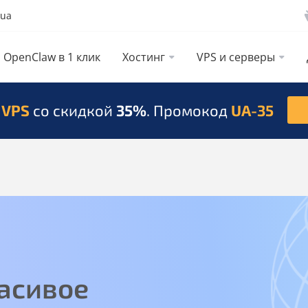
.ua
OpenClaw в 1 клик
Хостинг
VPS и серверы
 VPS
со скидкой
35%
. Промокод
UA-35
асивое