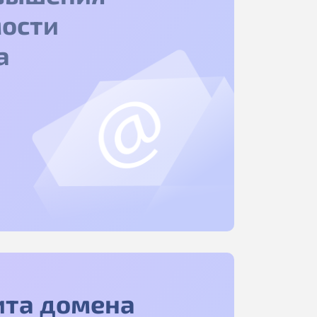
ости
а
ита домена