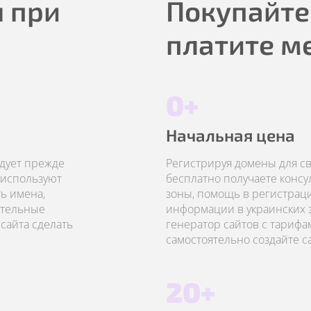
 при
Покупайте
платите м
0+
Начальная цена
едует прежде
Регистрируя домены для сво
 используют
бесплатно получаете конс
ь имена,
зоны, помощь в регистрац
ательные
информации в украинских з
сайта сделать
генератор сайтов с тарифа
самостоятельно создайте с
20+