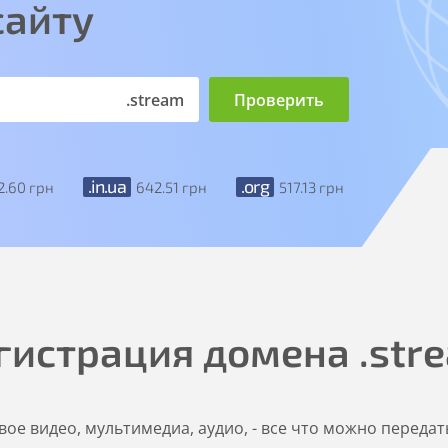
сайту
.stream
.in.ua
.org
2
.60
грн
642
.51
грн
517
.13
грн
гистрация домена
.str
ое видео, мультимедиа, аудио, - все что можно передат