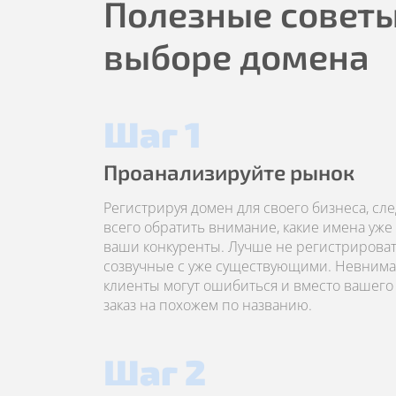
Полезные советы
выборе домена
Шаг 1
Проанализируйте рынок
Регистрируя домен для своего бизнеса, сл
всего обратить внимание, какие имена уже
ваши конкуренты. Лучше не регистрироват
созвучные с уже существующими. Невним
клиенты могут ошибиться и вместо вашего 
заказ на похожем по названию.
Шаг 2