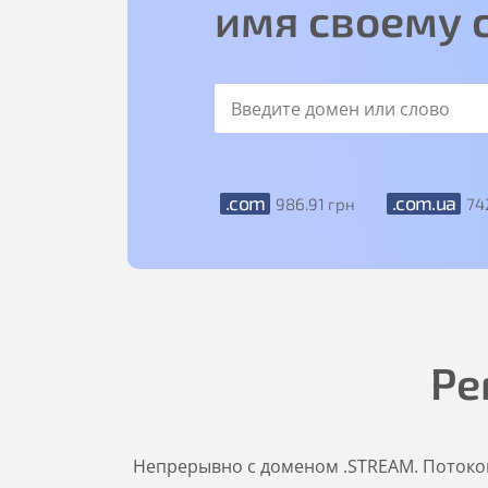
имя своему 
.com
.com.ua
986
.91
грн
74
Ре
Непрерывно с доменом .STREAM. Потоков