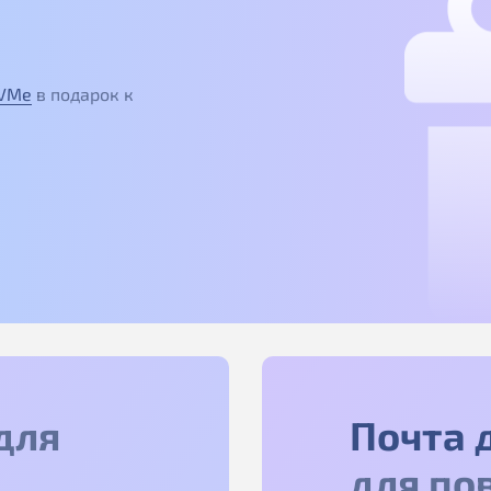
NVMe
в подарок к
для
Почта 
для по