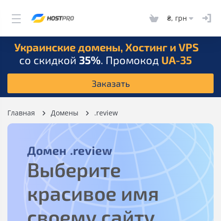
₴, грн
Украинские домены, Хостинг и VPS
со скидкой
35%
. Промокод
UA-35
Заказать
Главная
Домены
.review
Домен
.review
Выберите
красивое имя
своему сайту