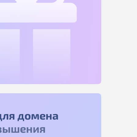
для домена
вышения