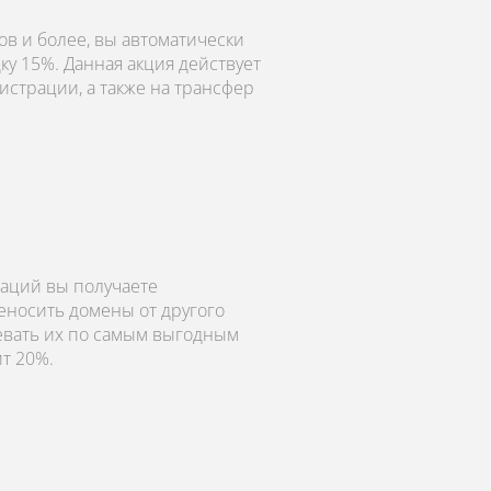
в и более, вы автоматически
ку 15%. Данная акция действует
истрации, а также на трансфер
аций вы получаете
еносить домены от другого
левать их по самым выгодным
ит 20%.