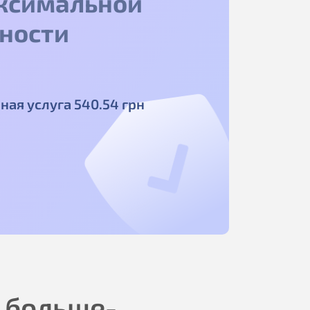
ксимальной
ности
ная услуга
540
.54
грн
 больше-