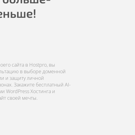
еньше!
его сайта в Hostpro, вы
ультацию в выборе доменной
ии и защиту личной
онах. Закажите бесплатный AI-
ми WordPress Хостинга и
айт своей мечты.