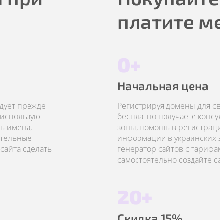
платите м
0+
Начальная цена
едует прежде
Регистрируя домены для сво
 используют
бесплатно получаете конс
ь имена,
зоны, помощь в регистрац
ательные
информации в украинских з
сайта сделать
генератор сайтов с тарифа
самостоятельно создайте с
20+
Скидка 15%