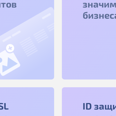
йтов
значим
бизнес
SL
ID защ