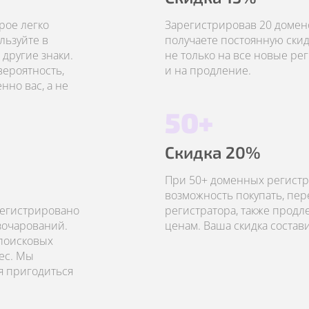
рое легко
Зарегистрировав 20 домено
льзуйте в
получаете постоянную скид
другие знаки.
не только на все новые рег
вероятность,
и на продление.
но вас, а не
50+
Скидка 20%
При 50+ доменных регистр
возможность покупать, пер
регистрировано
регистратора, также прод
азочарований.
ценам. Ваша скидка состав
 поисковых
ес. Мы
я пригодиться