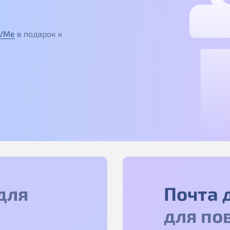
NVMe
в подарок к
для
Почта 
для по