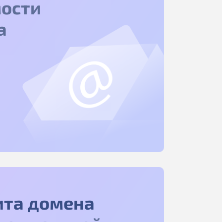
ости
а
ита домена