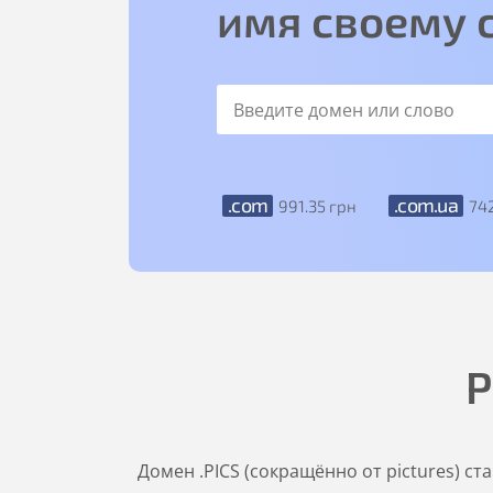
имя своему 
.com
.com.ua
991
.35
грн
74
Р
Домен .PICS (сокращённо от pictures) с