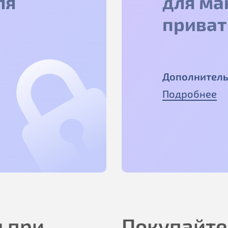
ля
для ма
приват
Дополнитель
Подробнее
 при
Покупайте