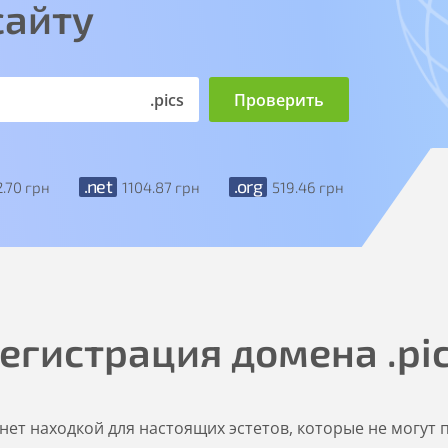
сайту
.pics
.net
.org
2
.70
грн
1104
.87
грн
519
.46
грн
егистрация домена
.pi
танет находкой для настоящих эстетов, которые не могут