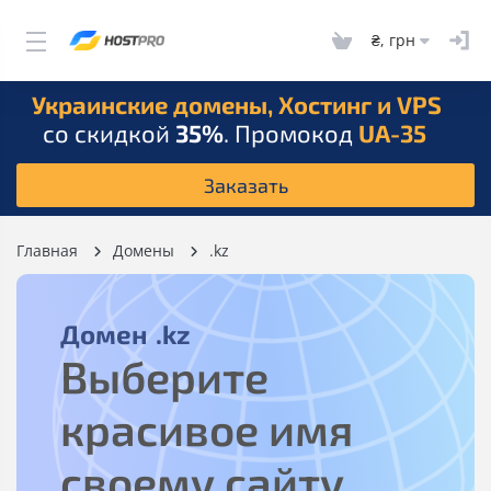
₴, грн
Украинские домены, Хостинг и VPS
со скидкой
35%
. Промокод
UA-35
Заказать
Главная
Домены
.kz
Домен
.kz
Выберите
красивое имя
своему сайту