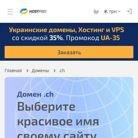
₴, грн
Украинские домены, Хостинг и VPS
со скидкой
35%
. Промокод
UA-35
Заказать
Главная
Домены
.ch
Домен
.ch
Выберите
красивое имя
своему сайту