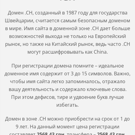
Домен .CH, созданный в 1987 году для государства
Швейцарии, считается самым безопасным доменом
в мире. Имя сайта в доменной зоне .СH дает больше
возможностей выхода не только на Европейский
рынок, но также на Китайский рынок, ведь часто .СH
могут расшифровывать как China.
При регистрации домена помните – идеальное
доменное имя содержит от 3 до 15 символов. Важно,
чтобы имя сайта легко запоминалось, отражало
вашу деятельность и содержало ключевые слова.
При этом дефисов, тире и удвоение букв лучше
избегать.
Домен в зоне
.CH
можно приобрести на срок от 1 до
9 лет. На данный момент цена регистрации
составляет
2568
.43
грн
, трансфера –
2568
.43
грн
.