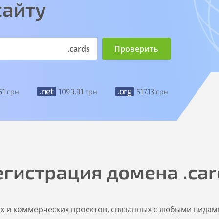
сайту
.cards
.net
.org
51
грн
1099
.91
грн
517
.13
грн
егистрация домена
.ca
х и коммерческих проектов, связанных с любыми видами