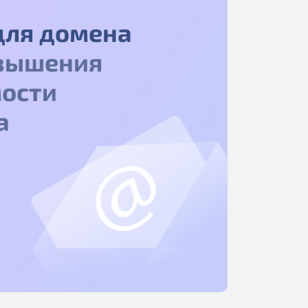
для домена
вышения
ости
а