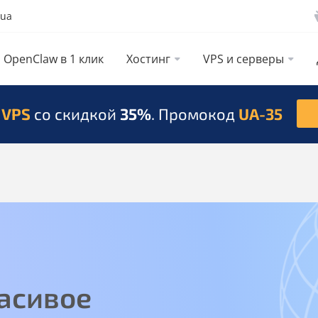
.ua
OpenClaw в 1 клик
Хостинг
VPS и серверы
 VPS
со скидкой
35%
. Промокод
UA-35
асивое