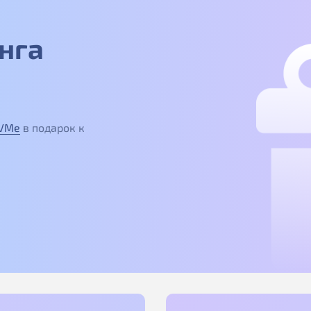
нга
NVMe
в подарок к