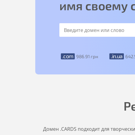
имя своему 
.com
.in.ua
986
.91
грн
642
.
Р
Домен .CARDS подходит для творчески