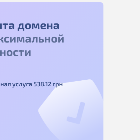
ита домена
ксимальной
ности
ная услуга
538
.12
грн