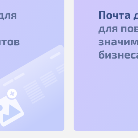
для
Почта 
для по
йтов
значим
бизнес