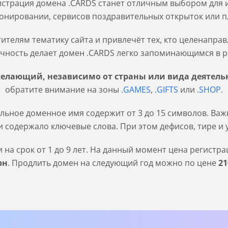
истрация домена .CARDS станет отличным выбором для 
ионировании, сервисов поздравительных открыток или 
телям тематику сайта и привлечёт тех, кто целенаправ
чность делает домен .CARDS легко запоминающимся в р
елающий, независимо от страны или вида деятель
обратите внимание на зоны
.GAMES
,
.GIFTS
или
.SHOP
.
льное доменное имя содержит от 3 до 15 символов. Важн
 содержало ключевые слова. При этом дефисов, тире и 
на срок от 1 до 9 лет. На данный момент цена регистр
рн
. Продлить домен на следующий год можно по цене
21