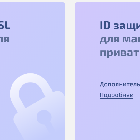
SL
ID защ
ля
для ма
приват
Дополнитель
Подробнее