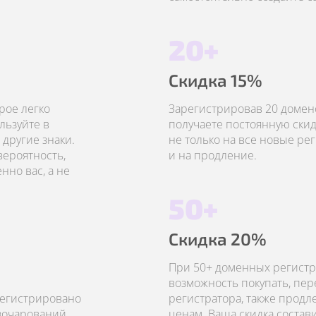
20+
Скидка 15%
рое легко
Зарегистрировав 20 домено
льзуйте в
получаете постоянную скид
другие знаки.
не только на все новые рег
вероятность,
и на продление.
но вас, а не
50+
Скидка 20%
При 50+ доменных регистр
возможность покупать, пер
регистрировано
регистратора, также прод
азочарований.
ценам. Ваша скидка состав