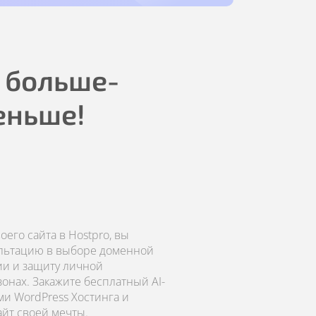
 больше-
еньше!
его сайта в Hostpro, вы
ультацию в выборе доменной
ии и защиту личной
онах. Закажите бесплатный AI-
ми WordPress Хостинга и
айт своей мечты.