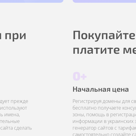
 при
Покупайте
платите м
0+
Начальная цена
едует прежде
Регистрируя домены для сво
 используют
бесплатно получаете конс
ь имена,
зоны, помощь в регистрац
ательные
информации в украинских з
сайта сделать
генератор сайтов с тарифа
самостоятельно создайте с