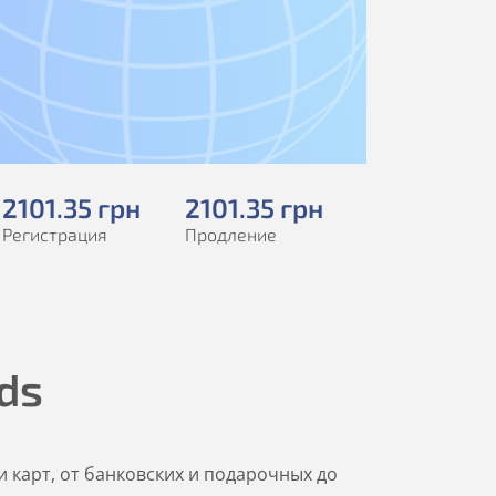
2101
.35
грн
2101
.35
грн
Регистрация
Продление
rds
 карт, от банковских и подарочных до