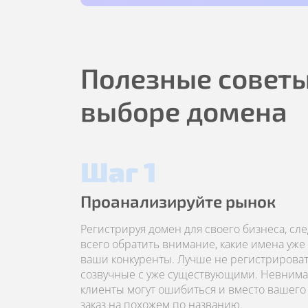
Полезные советы
выборе домена
Шаг 1
Проанализируйте рынок
Регистрируя домен для своего бизнеса, сл
всего обратить внимание, какие имена уже
ваши конкуренты. Лучше не регистрироват
созвучные с уже существующими. Невним
клиенты могут ошибиться и вместо вашего 
заказ на похожем по названию.