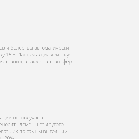
в и более, вы автоматически
ку 15%. Данная акция действует
истрации, а также на трансфер
аций вы получаете
еносить домены от другого
левать их по самым выгодным
ит 20%.