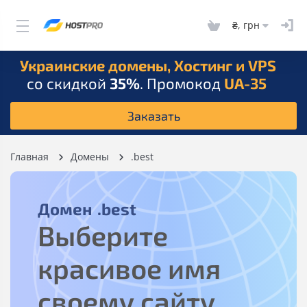
₴, грн
Украинские домены, Хостинг и VPS
со скидкой
35%
. Промокод
UA-35
Заказать
Главная
Домены
.best
Домен
.best
Выберите
красивое имя
своему сайту