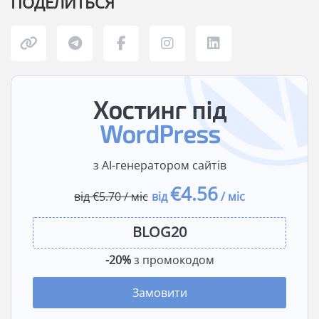
ПОДЕЛИТЬСЯ
Хостинг під
WordPress
з AI-генератором сайтів
€4.56
від €5.70 / міс
від
/ міс
-20%
з промокодом
Замовити