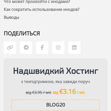
Что может произойти с инодами?
Как сократить использование инодов?
Выводы
ПОДЕЛИТЬСЯ
Надшвидкий Хостинг
з техпідтримкою, яка завжди поруч
€3.16
від €3.95 / міс
від
/ міс