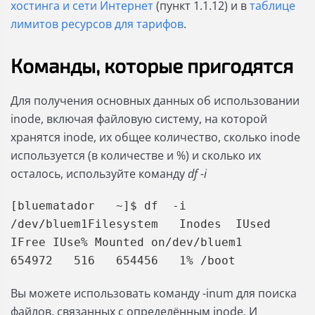
хостинга и сети Интернет
(пункт 1.1.12) и в
таблице
лимитов ресурсов для тарифов
.
Команды, которые пригодятся
Для получения основных данных об использовании
inode, включая файловую систему, на которой
хранятся inode, их общее количество, сколько inode
используется (в количестве и %) и сколько их
осталось, используйте команду
df -i
[bluematador   ~]$ df  -i  
/dev/bluem1Filesystem   Inodes  IUsed  
IFree IUse% Mounted on/dev/bluem1    
654972   516   654456   1% /boot
Вы можете использовать команду -inum для поиска
файлов, связанных с определённым inode. И