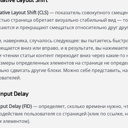
tive Layout Shift (CLS)
— показатель совокупного смещени
стью страница обретает визуально стабильный вид — то
жаются и прекращают смещаться относительно друг друг
и, наверняка, случалось следующее: вы пытаетесь быстро
мещается вниз или вправо, и в результате, вы нажимаете
и чтении статьи контент переходит вниз через какие-то
азмеры определенных элементов на странице не определ
льно сдвигать другие блоки. Можно себе представить, н
ователей.
 Input Delay
Input Delay (FID)
— определяет, сколько времени нужно, ч
одействие пользователя со страницей (клик по ссылке, 
м элементом).