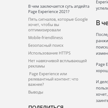
Exper
В чем заключается суть апдейта
успел
Page Experience 2021?
Пять сигналов, которые Google
В ч
хочет, чтобы вы
оптимизировали
После
Mobile-friendliness
ранжи
Безопасный поиск
поиск
Использование HTTPS
измен
Нет навязчивой всплывающей
Page 
рекламы
хорош
Page Experience или
релевантный контент: что
И дело
важнее?
польз
Выводы
хочет,
заинт
ПОДЕЛИТЬСЯ