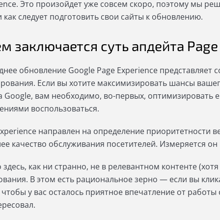
ience. Это произойдет уже совсем скоро, поэтому мы реш
и как следует подготовить свои сайты к обновлению.
ем заключается суть апдейта Page
днее обновление Google Page Experience представляет с
рования. Если вы хотите максимизировать шансы вашего
а Google, вам необходимо, во-первых, оптимизировать е
ениями воспользоваться.
Experience направлен на определение приоритетности в
ее качество обслуживания посетителей. Измеряется о
 здесь, как ни странно, не в релевантном контенте (хотя
ования. В этом есть рациональное зерно — если вы клика
 чтобы у вас осталось приятное впечатление от работы с
ересовал.