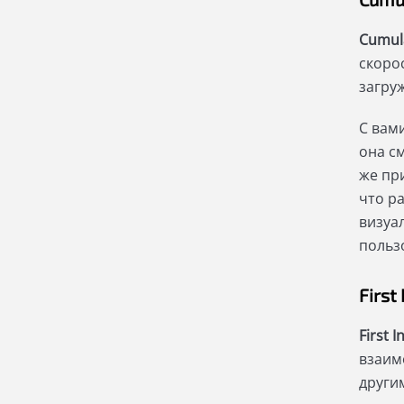
Cumula
скоро
загру
С вам
она с
же пр
что р
визуа
польз
First
First 
взаим
други