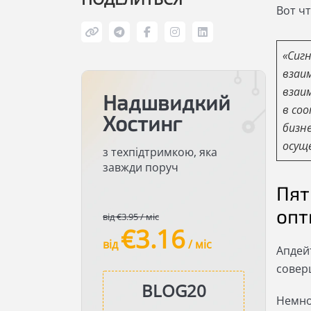
Вот чт
«Сиг
взаи
взаи
Надшвидкий
в со
Хостинг
бизн
осущ
з техпідтримкою, яка
завжди поруч
Пят
опт
від €3.95 / міс
€3.16
від
/ міс
Апдей
совер
Немно