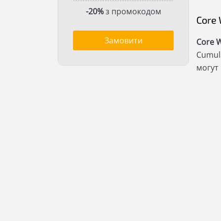
-20%
з промокодом
Core 
Замовити
Core W
Cumula
могут