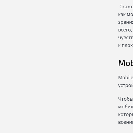
Скаже
как м
зрени
всего,
чувст
к пло
Mob
Mobil
устро
Чтобы
мобил
котор
возни