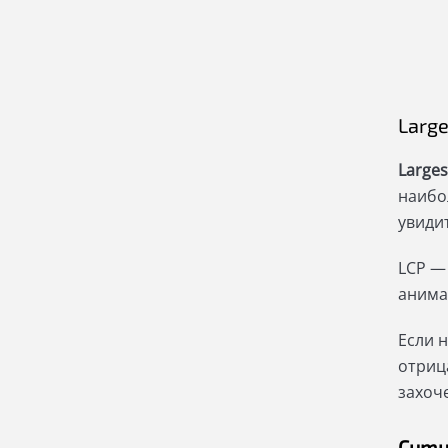
Large
Larges
наибо
увиди
LCP —
анима
Если 
отриц
захоч
Cumul