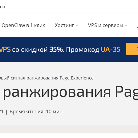
.ua
OpenClaw в 1 клик
Хостинг
VPS и серверы
VPS
со скидкой
35%
. Промокод
UA-35
овый сигнал ранжирования Page Experience
 ранжирования Pag
21
|
Время чтения:
10 мин.