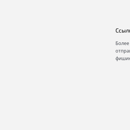
Ссыл
Более
отправ
фишин