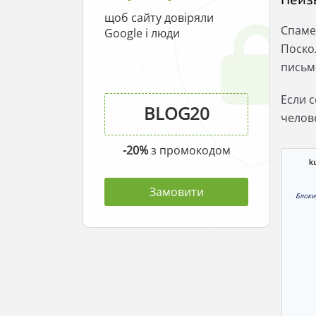
щоб сайту довіряли
Спаме
Google і люди
Поско
письм
Если 
челове
-20%
з промокодом
Замовити