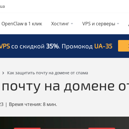
.ua
OpenClaw в 1 клик
Хостинг
VPS и серверы
VPS
со скидкой
35%
. Промокод
UA-35
Как защитить почту на домене от спама
 почту на домене о
23
|
Время чтения:
8 мин.