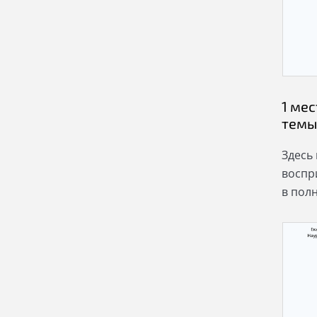
1 мес
тем
Здесь
воспр
в пол