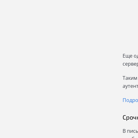
Еще о
серве
Таким
аутен
Подро
Сроч
В пис