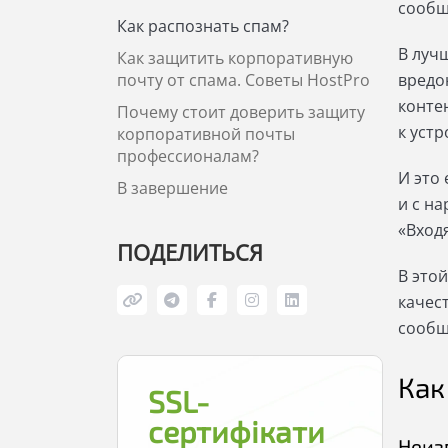
сообщ
Как распознать спам?
В луч
Как защитить корпоративную
почту от спама. Советы HostPro
вредо
конте
Почему стоит доверить защиту
к устр
корпоративной почты
профессионалам?
И это
В завершение
и с н
«Вход
ПОДЕЛИТЬСЯ
В этой
качес
сообщ
Как
SSL-
сертифікати
Неиз