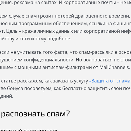
ения, реклама на сайтах. И корпоративные почты – не 
шем случае спам грозит потерей драгоценного времени,
носным программным обеспечением, ссылки на фишинг
нт. Цель – кража личных данных или корпоративной инф
ойству и сети и тому подобное.
 если не учитывать того факта, что спам-рассылки в осн
арушением конфиденциальности. Но волноваться не стои
ящие» с мощными антиспам-фильтрами от MailChannels.
 статье расскажем, как заказать услугу
«Защита от спама
тве бонуса посоветуем, как бесплатно защитить свой п
ений.
 распознать спам?
вестный отправитель