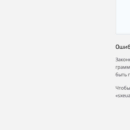
Ошиб
Закон
грамм
быть 
Чтобы
«sxeua