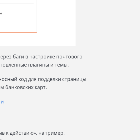
ерез баги в настройке почтового
обновленные плагины и темы.
носный код для подделки страницы
м банковских карт.
ми
в к действию», например,