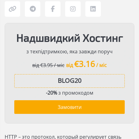
Надшвидкий Хостинг
з техпідтримкою, яка завжди поруч
€3.16
від €3.95 / міс
від
/ міс
-20%
з промокодом
Замовити
HTTP – это протокол, который регулирует связь