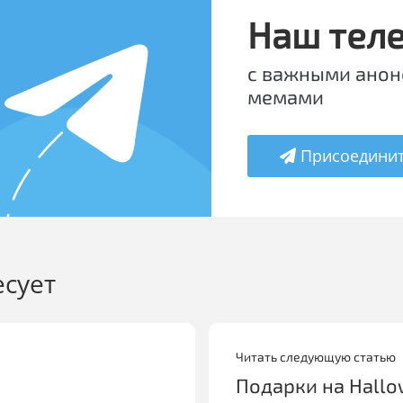
Наш тел
с важными анон
мемами
Присоедини
есует
Читать следующую статью
Подарки на Hall