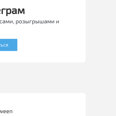
еграм
сами, розыгрышами и
ться
oween