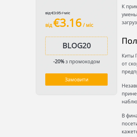
К при
від €3.95 / міс
умень
€3.16
загруз
від
/ міс
Пол
Киты 
-20%
з промокодом
от ск
предп
Замовити
Незав
прине
наблю
В фин
посет
кажетс