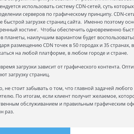
ендуется использовать систему CDN-сетей, суть которы
еделении серверов по графическому принципу. CDN-сет
ее быстрой загрузке страниц сайта.
Именно поэтому осно
ренный хостинг. Чтобы обеспечить одновременно быстр
ов планеты, наилучшим вариантом будет воспользоват
даря размещению CDN точек в 50 городах и 35 странах, 
жаться на любой платформе, в любом городе и стране.
 время загрузки зависит от графического контента. Оп
яют загрузку страниц.
о, не стоит забывать о том, что главной задачей любого
ителю. По итогам, если клиент получит желаемое, кото
твенным обслуживанием и правильным графическим офо
н раз.