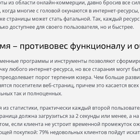
рты из области онлайн-коммерции, давно бросив все си
, когда многие с головой окунаются в интернет-ресурсы
зке страницы может стать фатальной. Так, каждый ресур
ько доступнее для своего пользователя, но и быстрее.
мя – противовес функционалу и 
менные программы и инструменты позволяют сформиро
чку любого интернет-ресурса, но все старания могут быт
 преодолевает порог терпения юзера. Чем больше разви
вятся посетители веб-страниц, причем это касается все
ьных так и полноценных.
я из статистики, практически каждый второй пользоват
раница должна загрузиться за 2 секунды или менее, а на
том, если клиента не устроит временной промежуток ожи
ющей покупкой: 79% недовольных клиентов пойдут искат