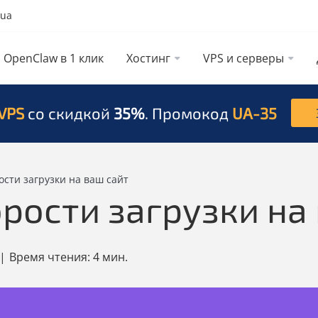
.ua
OpenClaw в 1 клик
Хостинг
VPS и серверы
VPS
со скидкой
35%
. Промокод
UA-35
ости загрузки на ваш сайт
рости загрузки на
|
Время чтения:
4 мин.