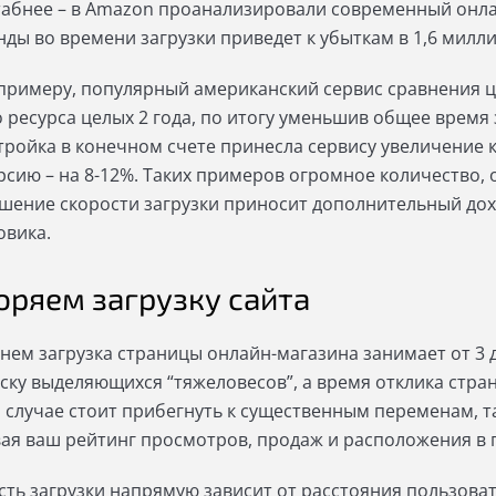
абнее – в Amazon проанализировали современный онлай
унды во времени загрузки приведет к убыткам в 1,6 мил
к примеру, популярный американский сервис сравнения ц
о ресурса целых 2 года, по итогу уменьшив общее время 
тройка в конечном счете принесла сервису увеличение 
рсию – на 8-12%. Таких примеров огромное количество, о
шение скорости загрузки приносит дополнительный дох
овика.
оряем загрузку сайта
днем загрузка страницы онлайн-магазина занимает от 3 д
иску выделяющихся “тяжеловесов”, а время отклика стра
м случае стоит прибегнуть к существенным переменам, та
вая ваш рейтинг просмотров, продаж и расположения в 
сть загрузки напрямую зависит от расстояния пользоват