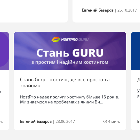
Евгений Базаров
|
25.10.2017
.
Стань Guru - хостинг, де все просто та
Д
знайомо
ь
У
я
HostPro надає послуги хостингу більше 16 років.
Ми знаємося на проблемах з якими Ви...
н.
Евгений Базаров
|
23.06.2017
4 мин.
Е