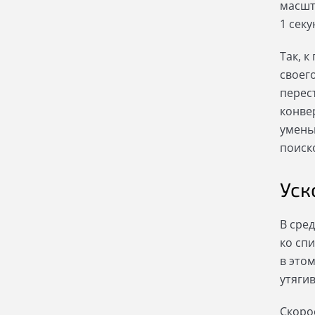
масшт
1 сек
Так, 
своег
перес
конве
умень
поиск
Уск
В сре
ко сп
в это
утяги
Скоро