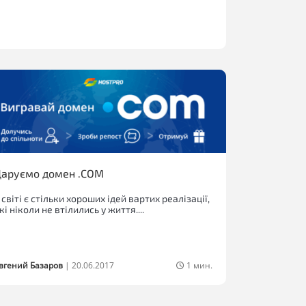
аруємо домен .COM
 світі є стільки хороших ідей вартих реалізації,
кі ніколи не втілились у життя....
вгений Базаров
|
20.06.2017
1 мин.