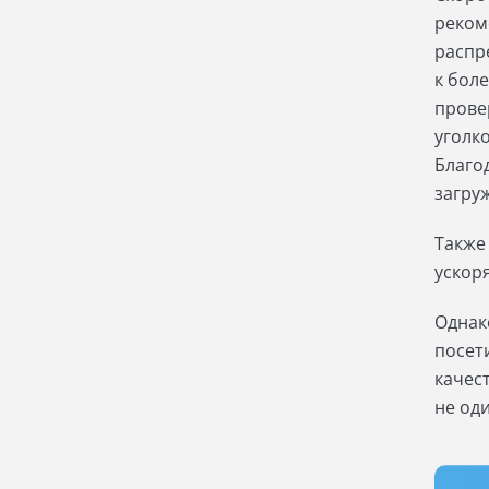
реком
распр
к бол
прове
уголк
Благо
загру
Также
ускор
Однак
посет
качес
не оди