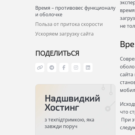
экспе
Время – противовес функционалу
время
и оболочке
загру
Польза от притока скорости
не тол
Ускоряем загрузку сайта
Вре
ПОДЕЛИТЬСЯ
Совре
оболо
сайта
стано
мобил
Надшвидкий
Исход
Хостинг
что ст
з техпідтримкою, яка
При э
завжди поруч
следу