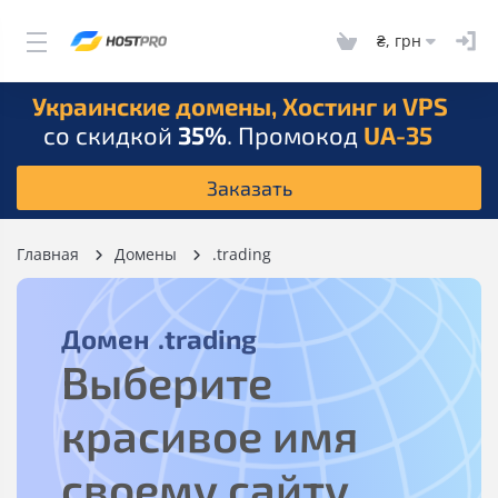
₴, грн
Украинские домены, Хостинг и VPS
со скидкой
35%
. Промокод
UA-35
Заказать
Главная
Домены
.trading
Домен
.trading
Выберите
красивое имя
своему сайту