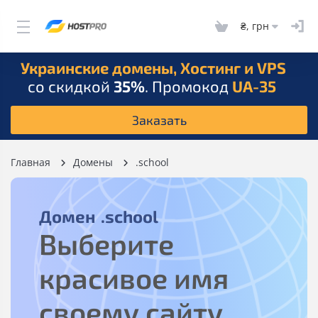
₴, грн
Украинские домены, Хостинг и VPS
со скидкой
35%
. Промокод
UA-35
Заказать
Главная
Домены
.school
Домен
.school
Выберите
красивое имя
своему сайту