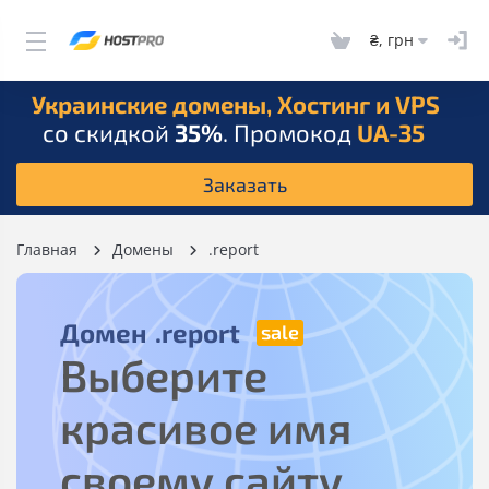
₴, грн
Украинские домены, Хостинг и VPS
со скидкой
35%
. Промокод
UA-35
Заказать
Главная
Домены
.report
Домен
.report
Выберите
красивое имя
своему сайту