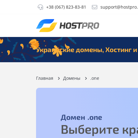
+38 (067) 823-83-81
support@hostpro
Украинские домены, Хостинг и
Главная
Домены
.one
Домен
.one
Выберите кр