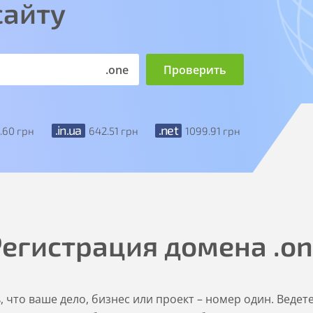
сайту
.one
.in.ua
.net
2
.60
грн
642
.51
грн
1099
.91
грн
Регистрация домена
.o
 что ваше дело, бизнес или проект – номер один. Ведет