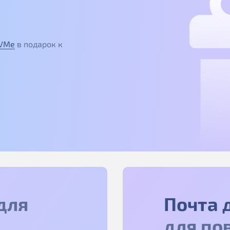
NVMe
в подарок к
для
Почта 
для по