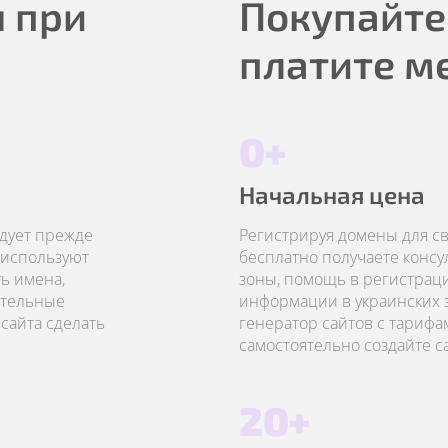
 при
Покупайте
платите м
0+
Начальная цена
едует прежде
Регистрируя домены для сво
 используют
бесплатно получаете конс
ь имена,
зоны, помощь в регистрац
ательные
информации в украинских з
сайта сделать
генератор сайтов с тарифа
самостоятельно создайте с
20+