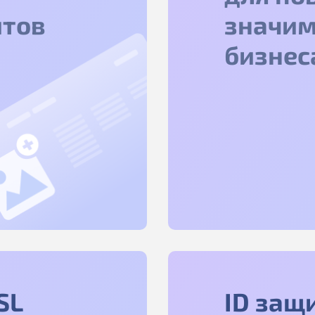
йтов
значим
бизнес
SL
ID защ