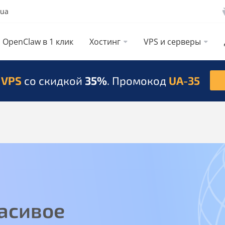
.ua
OpenClaw в 1 клик
Хостинг
VPS и серверы
 VPS
со скидкой
35%
. Промокод
UA-35
асивое