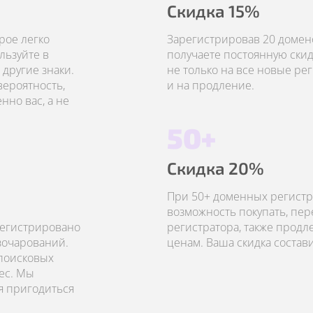
Скидка 15%
рое легко
Зарегистрировав 20 домено
льзуйте в
получаете постоянную скид
другие знаки.
не только на все новые рег
вероятность,
и на продление.
но вас, а не
50+
Скидка 20%
При 50+ доменных регистр
возможность покупать, пер
регистрировано
регистратора, также прод
азочарований.
ценам. Ваша скидка состав
 поисковых
ес. Мы
я пригодиться