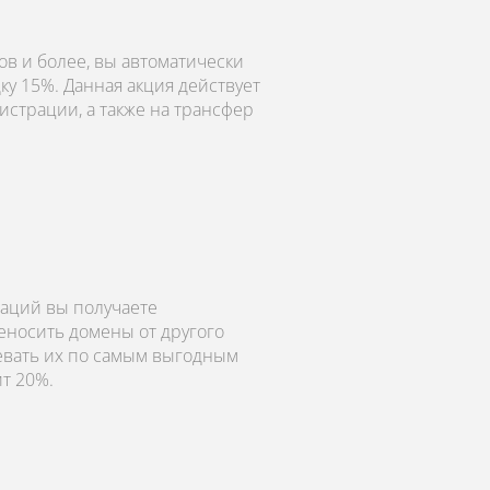
в и более, вы автоматически
ку 15%. Данная акция действует
истрации, а также на трансфер
аций вы получаете
еносить домены от другого
левать их по самым выгодным
ит 20%.