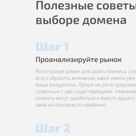
Полезные советы
выборе домена
Шаг 1
Проанализируйте рынок
Регистрируя домен для своего бизнеса, сл
всего обратить внимание, какие имена уже
ваши конкуренты. Лучше не регистрироват
созвучные с уже существующими. Невним
клиенты могут ошибиться и вместо вашего 
заказ на похожем по названию.
Шаг 2