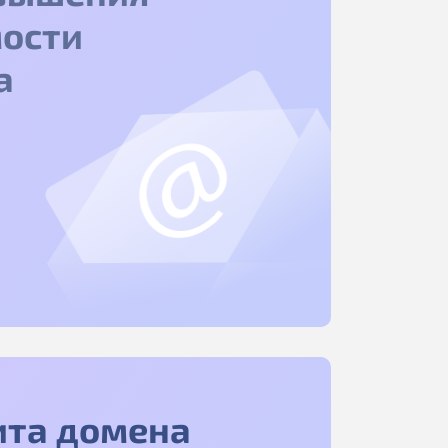
ости
а
ита домена