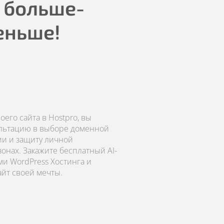
 больше-
еньше!
его сайта в Hostpro, вы
ультацию в выборе доменной
ии и защиту личной
онах. Закажите бесплатный AI-
ми WordPress Хостинга и
айт своей мечты.