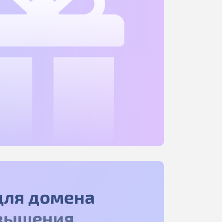
для домена
вышения