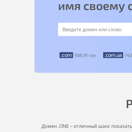
имя своему 
.com
.com.ua
986
.91
грн
74
Домен .ONE – отличный шанс показать,