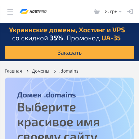
₴, грн
Украинские домены, Хостинг и VPS
со скидкой
35%
. Промокод
UA-35
Заказать
Главная
Домены
.domains
Домен
.domains
Выберите
красивое имя
своему сайту