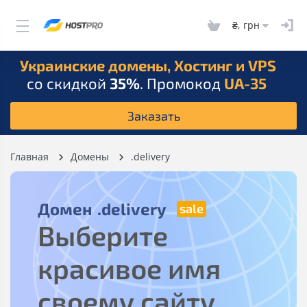
₴, грн
Украинские домены, Хостинг и VPS
со скидкой
35%
. Промокод
UA-35
Заказать
Главная
Домены
.delivery
Домен
.delivery
Выберите
красивое имя
своему сайту