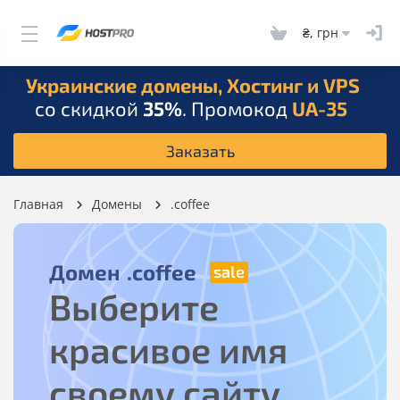
₴, грн
Украинские домены, Хостинг и VPS
со скидкой
35%
. Промокод
UA-35
Заказать
Главная
Домены
.coffee
Домен
.coffee
Выберите
красивое имя
своему сайту