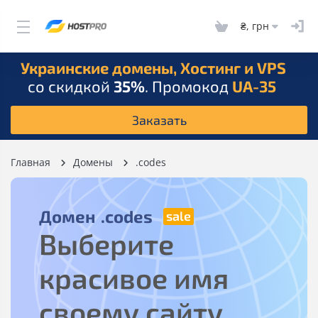
₴, грн
Украинские домены, Хостинг и VPS
со скидкой
35%
. Промокод
UA-35
Заказать
Главная
Домены
.codes
Домен
.codes
Выберите
красивое имя
своему сайту