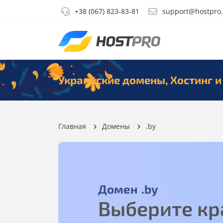
+38 (067) 823-83-81
support@hostpro
Украинские домены, Хостинг и
Главная
Домены
.by
Домен
.by
Выберите кр