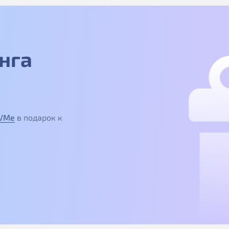
нга
NVMe
в подарок к