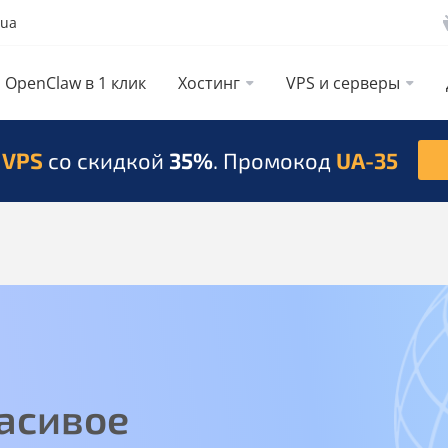
.ua
OpenClaw в 1 клик
Хостинг
VPS и серверы
 VPS
со скидкой
35%
. Промокод
UA-35
асивое