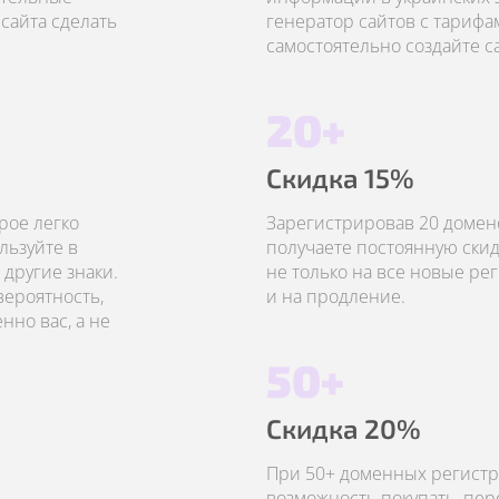
сайта сделать
генератор сайтов с тарифа
самостоятельно создайте с
20+
Скидка 15%
рое легко
Зарегистрировав 20 домено
льзуйте в
получаете постоянную скид
другие знаки.
не только на все новые рег
вероятность,
и на продление.
но вас, а не
50+
Скидка 20%
При 50+ доменных регистр
возможность покупать, пер