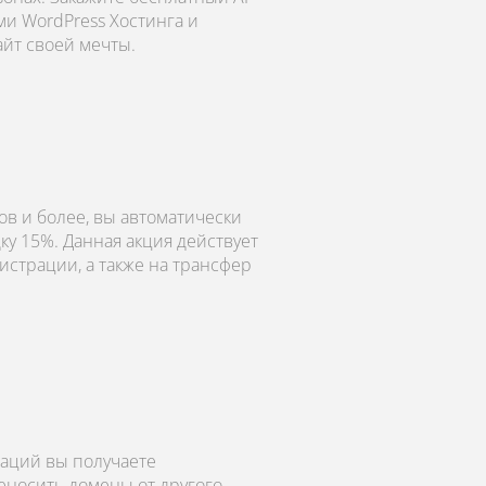
ми WordPress Хостинга и
айт своей мечты.
в и более, вы автоматически
ку 15%. Данная акция действует
истрации, а также на трансфер
аций вы получаете
еносить домены от другого