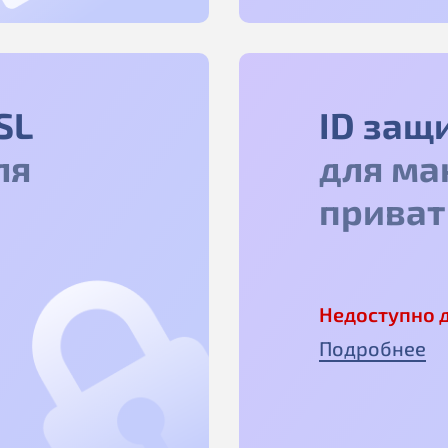
SL
ID защ
ля
для ма
приват
Недоступно д
Подробнее