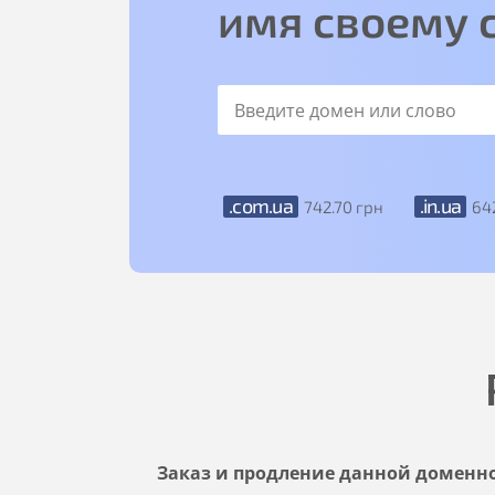
имя своему 
.com.ua
.in.ua
742
.70
грн
64
Заказ и продление данной доменн