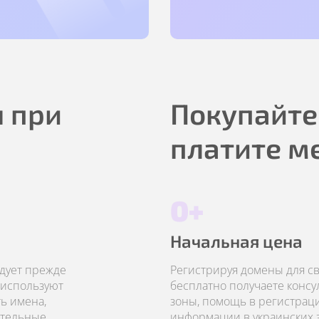
 при
Покупайте
платите м
0+
Начальная цена
едует прежде
Регистрируя домены для сво
 используют
бесплатно получаете конс
ь имена,
зоны, помощь в регистрац
ательные
информации в украинских з