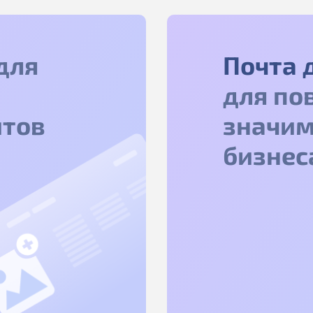
для
Почта 
для по
йтов
значим
бизнес