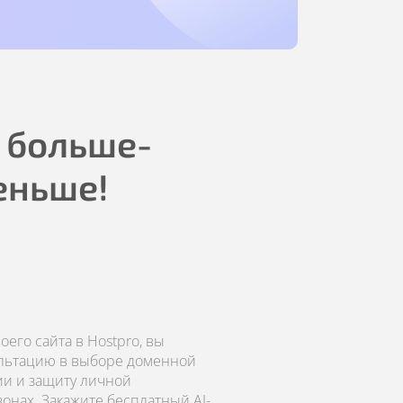
 больше-
еньше!
его сайта в Hostpro, вы
ультацию в выборе доменной
ии и защиту личной
онах. Закажите бесплатный AI-