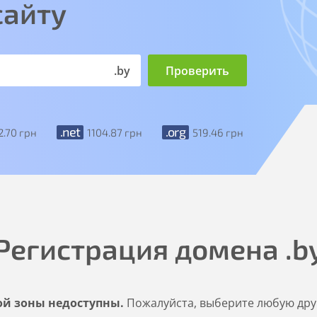
сайту
.by
.net
.org
2
.70
грн
1104
.87
грн
519
.46
грн
Регистрация домена
.b
ой зоны недоступны.
Пожалуйста, выберите любую дру