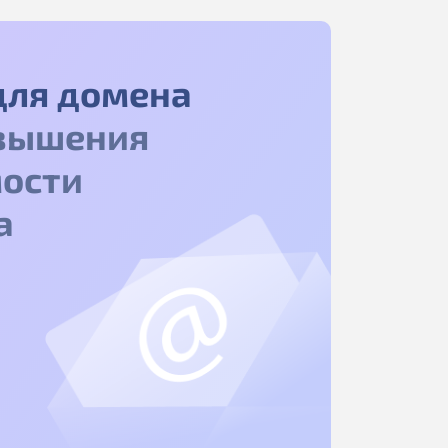
для домена
вышения
ости
а