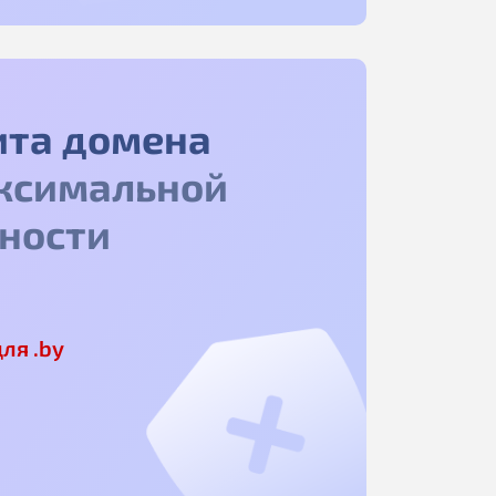
ита домена
ксимальной
ности
ля .by