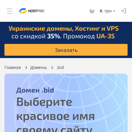
₴, грн
Украинские домены, Хостинг и VPS
со скидкой
35%
. Промокод
UA-35
Заказать
Главная
Домены
.bid
Домен
.bid
Выберите
красивое имя
своему сайту