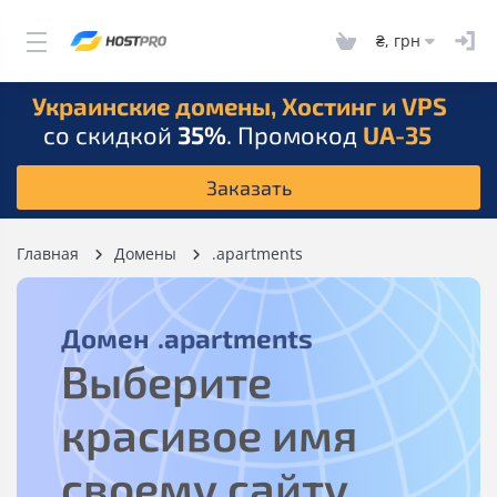
₴, грн
Украинские домены, Хостинг и VPS
со скидкой
35%
. Промокод
UA-35
Заказать
Главная
Домены
.apartments
Домен
.apartments
Выберите
красивое имя
своему сайту