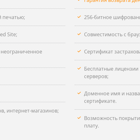
Гарантия возврата дене
й печатью;
256-битное шифрован
d Site;
Совместимость с брауз
, неограниченное
Сертификат застрахова
Бесплатные лицензии 
серверов;
Доменное имя и назва
сертификате.
в, интернет-магазинов;
Возможность покрытия
плату.