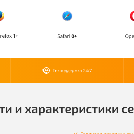
irefox
1+
Safari
0+
Op
Техподдержка 24/7
ти и характеристики с