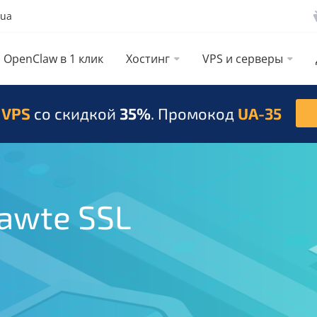
.ua
OpenClaw в 1 клик
Хостинг
VPS и серверы
 VPS
со скидкой
35%
. Промокод
UA-35
awte SSL