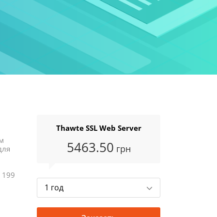
Thawte SSL Web Server
м
5463
.50
грн
для
 199
1 год