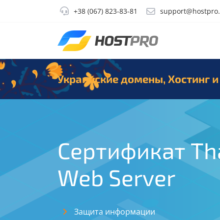
+38 (067) 823-83-81
support@hostpro
Украинские домены, Хостинг и
Сертификат Th
Web Server
Защита информации