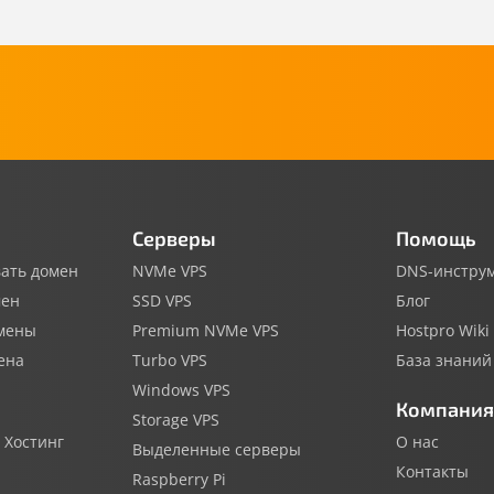
Серверы
Помощь
ать домен
NVMe VPS
DNS-инстру
мен
SSD VPS
Блог
мены
Premium NVMe VPS
Hostpro Wiki
ена
Turbo VPS
База знаний
Windows VPS
Компания
Storage VPS
 Хостинг
О нас
Выделенные серверы
Контакты
Raspberry Pi