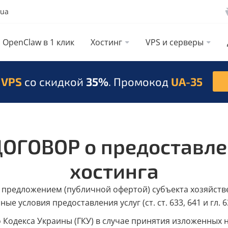
.ua
OpenClaw в 1 клик
Хостинг
VPS и серверы
 VPS
со скидкой
35%
. Промокод
UA-35
ГОВОР о предоставлен
хостинга
предложением (публичной офертой) субъекта хозяйств
ые условия предоставления услуг (ст. ст. 633, 641 и гл.
ого Кодекса Украины (ГКУ) в случае принятия изложенных