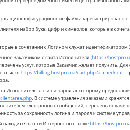
уппой серверов доменных имен и централизованно адм
ержащих конфигурационные файлы зарегистрированног
лнителя набор букв, цифр и символов, которые в соче
оторые в сочетании с Логином служат идентификатором 
нное Заказчиком с сайта Исполнителя (
https://hostpro.
перечень услуг, которые Заказчик желает получить. Для
по ссылке
https://billing.hostpro.ua/cart.php?a=checkout
. 
ора.
йта Исполнителя, логин и пароль к которому предостав
/clientarea.php
. В системе управления заказами хранятся
олнителем электронных сообщений, перечень оплаченны
нность за сохранность логина и пароля к системе управ
й находится в сети Интернет по ссылке
https://hostpro.u