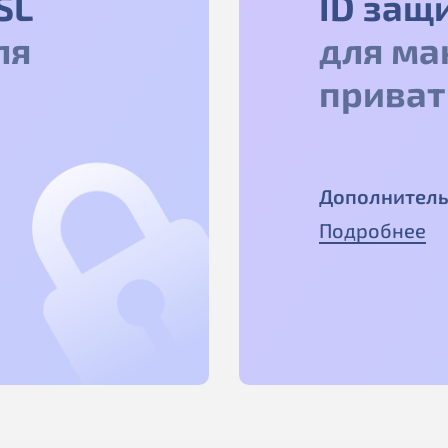
SL
ID защ
ля
для ма
приват
Дополнитель
Подробнее