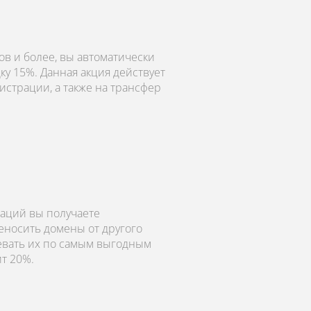
в и более, вы автоматически
ку 15%. Данная акция действует
истрации, а также на трансфер
аций вы получаете
еносить домены от другого
левать их по самым выгодным
ит 20%.