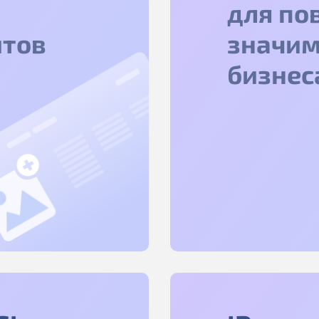
для по
йтов
значим
бизнес