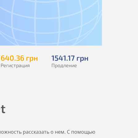
640
.36
грн
1541
.17
грн
Регистрация
Продление
t
озможность рассказать о нем. С помощью