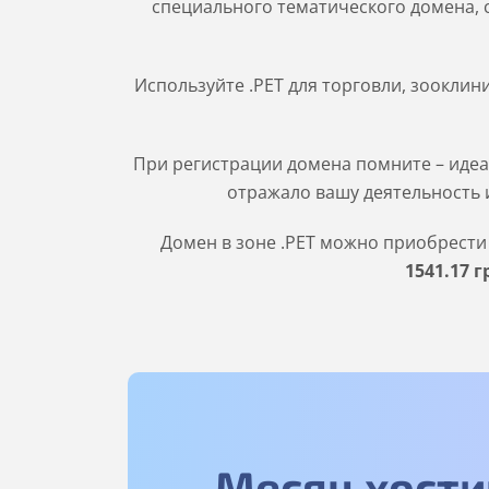
специального тематического домена, 
Используйте .PET для торговли, зооклин
При регистрации домена помните – идеа
отражало вашу деятельность и
Домен в зоне
.PET
можно приобрести н
1541
.17
г
Месяц хости