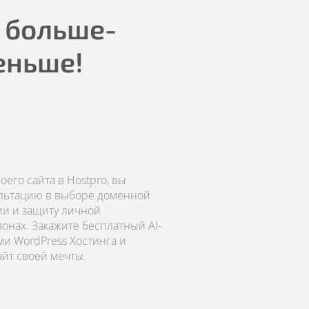
 больше-
еньше!
его сайта в Hostpro, вы
ультацию в выборе доменной
ии и защиту личной
онах. Закажите бесплатный AI-
ми WordPress Хостинга и
айт своей мечты.