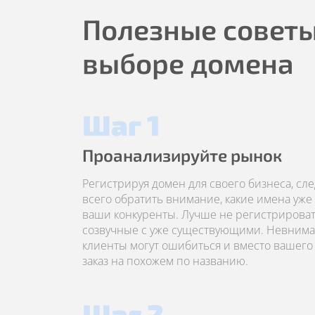
Полезные советы
выборе домена
Шаг 1
Проанализируйте рынок
Регистрируя домен для своего бизнеса, сл
всего обратить внимание, какие имена уже
ваши конкуренты. Лучше не регистрироват
созвучные с уже существующими. Невним
клиенты могут ошибиться и вместо вашего 
заказ на похожем по названию.
Шаг 2