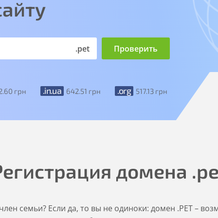
сайту
.pet
.in.ua
.org
2
.60
грн
642
.51
грн
517
.13
грн
Регистрация домена
.pe
член семьи? Если да, то вы не одиноки: домен .PET – в