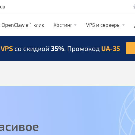
.ua
OpenClaw в 1 клик
Хостинг
VPS и серверы
 VPS
со скидкой
35%
. Промокод
UA-35
асивое