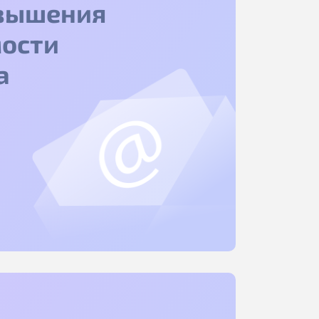
вышения
ости
а