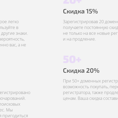
Скидка 15%
рое легко
Зарегистрировав 20 домено
льзуйте в
получаете постоянную скид
другие знаки.
не только на все новые рег
вероятность,
и на продление.
но вас, а не
50+
Скидка 20%
При 50+ доменных регистр
возможность покупать, пер
регистрировано
регистратора, также прод
азочарований.
ценам. Ваша скидка состав
 поисковых
ес. Мы
я пригодиться