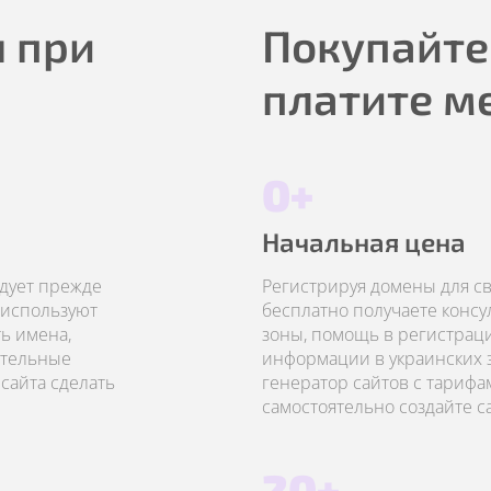
 при
Покупайте
платите м
0+
Начальная цена
едует прежде
Регистрируя домены для сво
 используют
бесплатно получаете конс
ь имена,
зоны, помощь в регистрац
ательные
информации в украинских з
сайта сделать
генератор сайтов с тарифа
самостоятельно создайте с
20+