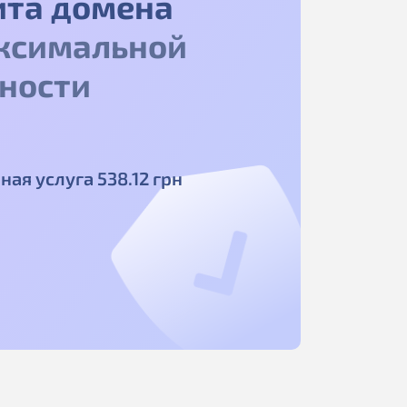
ита домена
ксимальной
ности
ная услуга
538
.12
грн