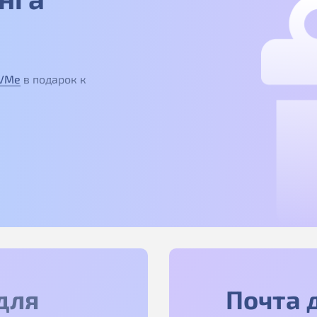
NVMe
в подарок к
для
Почта 