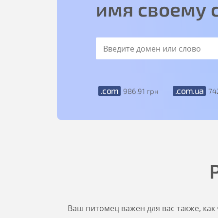
имя своему 
.com
.com.ua
986
.91
грн
74
Ваш питомец важен для вас также, как 